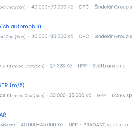
·
40 000–70 000 Kč
·
DPČ
·
Šindelář Group s.
 od Chotýčan)
dních automobilů
·
40 000–80 000 Kč
·
DPČ
·
Šindelář Group s.
 od Chotýčan)
ice
·
27 328 Kč
·
HPP
·
Světtrans s.r.o.
·
(11 km od Chotýčan)
STR (m/ž)
ice
·
30 000–35 000 Kč
·
HPP
·
LAŠEK spo
(11 km od Chotýčan)
LÁŘ
·
40 000–45 000 Kč
·
HPP
·
PRADAST, spol. s r.o.
hotýčan)