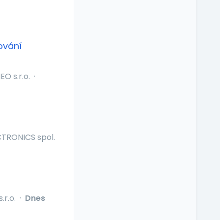
ování
O s.r.o.
·
CTRONICS spol.
.r.o.
·
Dnes