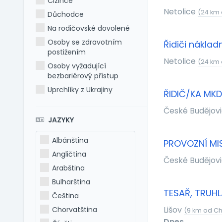
Cizince
Netolice
(24 km
Důchodce
Na rodičovské dovolené
Osoby se zdravotním
Řidiči nákla
postižením
Netolice
(24 km
Osoby vyžadující
bezbariérový přístup
Uprchlíky z Ukrajiny
ŘIDIČ/KA MKD
České Budějov
JAZYKY
Albánština
PROVOZNÍ MI
Angličtina
České Budějov
Arabština
Bulharština
TESAŘ, TRUH
Čeština
Lišov
Chorvatština
(9 km od C
Dnes