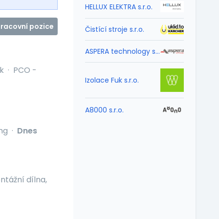
HELLUX ELEKTRA s.r.o.
pracovní pozice
Čistící stroje s.r.o.
ASPERA technology s.r.o.
k
·
PCO -
Izolace Fuk s.r.o.
A8000 s.r.o.
ng
·
Dnes
tážní dílna,