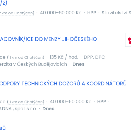
/ž)
·
40 000–60 000 Kč
·
HPP
·
Stavitelství S
2 km od Chotýčan)
RACOVNÍK/ICE DO MENZY JIHOČESKÉHO
ice
·
135 Kč / hod.
·
DPP, DPČ
·
(11 km od Chotýčan)
erzita v Českých Budějovicích
·
Dnes
PODPORY TECHNICKÝCH DOZORŮ A KOORDINÁTORŮ
ice
·
40 000–50 000 Kč
·
HPP
·
(11 km od Chotýčan)
A , spol. s r.o.
·
Dnes
usů