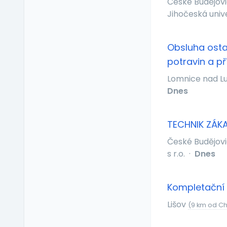
České Budějov
Příspěvek na dopravu
Jihočeská univ
Příspěvek na
dovolenou
Příspěvek na penzijní
Obsluha ostat
připojištění
potravin a p
Příspěvek na
Lomnice nad Lu
soukromé životní
pojištění
Dnes
Příspěvek na
ubytování
TECHNIK ZÁKA
Příspěvek na volný čas
České Budějov
Příspěvek na
vzdělávání
s r.o.
·
Dnes
Profesní/osobní kouč
Provize z prodeje
Kompletační 
Pružná pracovní doba
Lišov
(9 km od C
Rekreace ve firemním
zařízení