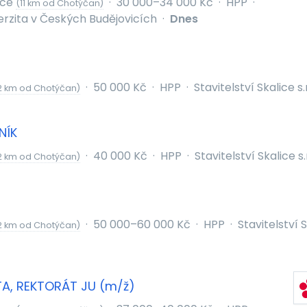
ice
·
30 000–34 000 Kč
·
HPP
·
(11 km od Chotýčan)
erzita v Českých Budějovicích
·
Dnes
·
50 000 Kč
·
HPP
·
Stavitelství Skalice s.r
2 km od Chotýčan)
NÍK
·
40 000 Kč
·
HPP
·
Stavitelství Skalice s.
2 km od Chotýčan)
·
50 000–60 000 Kč
·
HPP
·
Stavitelství S
2 km od Chotýčan)
TA, REKTORÁT JU (m/ž)