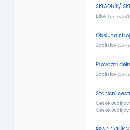
Relax zóna
SKLADNÍK/ SK
Sick days
Lišov
(9 km od C
Stravenkový paušál
Stravenky
Obsluha stro
Ubytování
V zahraničí
Soběslav
(26 km
Vlastní organizace
práce
Provozní děln
Výrobky a služby se
slevou
Soběslav
(26 km
Vzdělávací kurzy a
školení
Staniční sest
Zaměstnanecké
půjčky
České Budějov
Závodní stravování
České Budějovi
Zvláštní prémie
PRACOVNÍK V