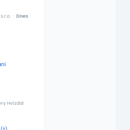
.r.o.
·
Dnes
ání
ry Hvízdal
/ž)