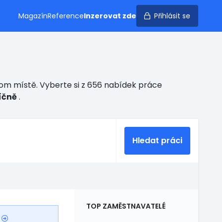
Magazín
Reference
Inzerovat zde
Přihlásit se
om místě. Vyberte si z 656 nabídek práce
íčně
.
Hledat práci
TOP ZAMĚSTNAVATELÉ