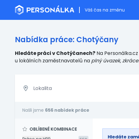
Váš čas na změnu
Nabídka práce: Chotýčany
Hledáte práci v Chotýčanech?
Na Personálka.cz 
u lokálních zaměstnavatelů
na
plný úvazek, zkráce
Našli jsme
656 nabídek práce
OBLÍBENÉ KOMBINACE
Hledáte zam