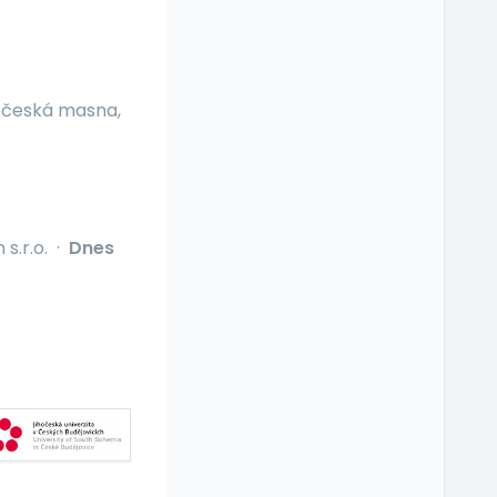
očeská masna,
s.r.o.
·
Dnes