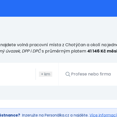
najdete volná pracovní místa z Chotýčan a okolí na jedn
ný úvazek, DPP i DPČ
s průměrným platem
41 146 Kč měs
+
km
ěstnance?
Inzerujte na Personálka.cz a najděte.
Více informací