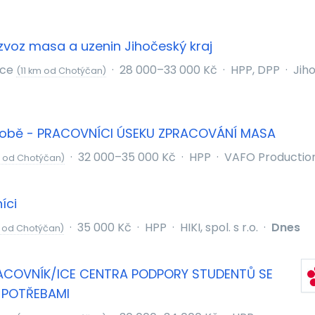
ozvoz masa a uzenin Jihočeský kraj
ice
·
28 000–33 000 Kč
·
HPP, DPP
·
Jih
(11 km od Chotýčan)
ýrobě - PRACOVNÍCI ÚSEKU ZPRACOVÁNÍ MASA
·
32 000–35 000 Kč
·
HPP
·
VAFO Production 
 od Chotýčan)
íci
·
35 000 Kč
·
HPP
·
HIKI, spol. s r.o.
·
Dnes
 od Chotýčan)
COVNÍK/ICE CENTRA PODPORY STUDENTŮ SE
 POTŘEBAMI