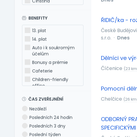
Čínština
Estonština
BENEFITY
Francouzština
ŘIDIČ/ka - r
Hebrejština
České Budějov
13. plat
Holandština
s.r.o.
·
Dnes
14. plat
Italština
Auto i k soukromým
Japonština
účelům
Dělníci ve v
Latina
Bonusy a prémie
Číčenice
(23 km
Litevština
Cafeterie
Lotyšština
Children-friendly
office
Maďarština
Pomocní děln
Dog-friendly office
Makedonština
Chelčice
ČAS ZVEŘEJNĚNÍ
(26 km
Dovolená 5 týdnů
Němčina
Nezáleží
Dovolená 6 týdnů
Polština
Posledních 24 hodin
ODBORNÝ PRA
Dovolená navíc
Portugalština
Posledních 3 dny
SPECIFICKÝMI
Firemní akce
Rumunština
Poslední týden