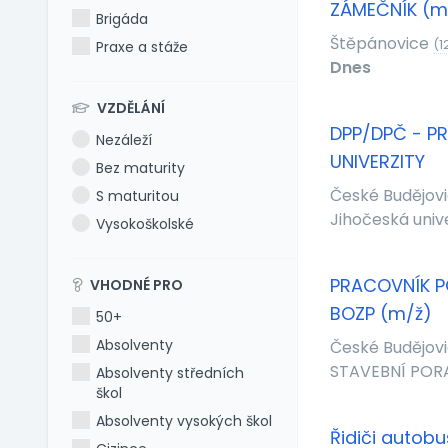
ZÁMEČNÍK (m
Brigáda
Štěpánovice
(1
Praxe a stáže
Dnes
VZDĚLÁNÍ
DPP/DPČ - P
Nezáleží
UNIVERZITY
Bez maturity
České Budějov
S maturitou
Jihočeská univ
Vysokoškolské
PRACOVNÍK 
VHODNÉ PRO
BOZP (m/ž)
50+
Absolventy
České Budějov
STAVEBNÍ PORADN
Absolventy středních
škol
Absolventy vysokých škol
Řidiči autob