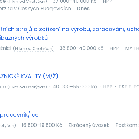
ice
·
37 000–40 000 Kč
·
HPP
·
(11 km od Chotýčan)
erzita v Českých Budějovicích
·
Dnes
ních strojů a zařízení na výrobu, zpracování, uch
říbuzných výrobků
žnicí
·
38 800–40 000 Kč
·
HPP
·
MATHE
(14 km od Chotýčan)
ZNICKÉ KVALITY (M/Ž)
ice
·
40 000–55 000 Kč
·
HPP
·
TSE ELE
(11 km od Chotýčan)
pracovník/ice
·
16 800–19 800 Kč
·
Zkrácený úvazek
·
Postkom s
hotýčan)