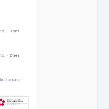
.o.
·
Dnes
r.o.
·
Dnes
kalice s.r.o.
·