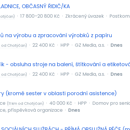
LADNICE, OBČASNÝ ŘIDIČ/KA
·
17 800–20 800 Kč
·
Zkrácený úvazek
·
Postkom s
hotýčan)
jů na výrobu a zpracování výrobků z papíru
·
22 400 Kč
·
HPP
·
GZ Media, a.s.
·
Dnes
 od Chotýčan)
ík - obsluha stroje na balení, štítkování a etiketov
·
22 400 Kč
·
HPP
·
GZ Media, a.s.
·
Dnes
 od Chotýčan)
ry (kromě sester v oblasti porodní asistence)
ice
·
40 000 Kč
·
HPP
·
Domov pro senio
(11 km od Chotýčan)
ce, příspěvková organizace
·
Dnes
 SOCIÁLNÍCH SLUŽBÁCH - PŘÍMÁ OBSLUŽNÁ PÉČE (m