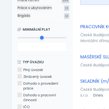
Práce na HPP
559
Práce s ubytováním
23
Brigáda
33
PRACOVNÍK K
MINIMÁLNÍ PLAT
České Budějov
Montážní dílna, 
MASÉRSKÉ SLU
TYP ÚVAZKU
České Budějov
Plný úvazek
Zkrácený úvazek
SKLADNÍK (m/
Dohoda o provedení
práce
České Budějov
s.r.o.
·
Dnes
Dohoda o pracovní
činnosti
IČO