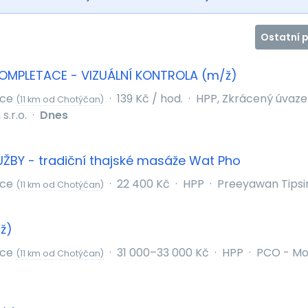
Ostatní 
OMPLETACE - VIZUÁLNÍ KONTROLA (m/ž)
ice
·
139 Kč / hod.
·
HPP, Zkrácený úvaze
(11 km od Chotýčan)
s.r.o.
·
Dnes
ŽBY - tradiční thajské masáže Wat Pho
ice
·
22 400 Kč
·
HPP
·
Preeyawan Tipsi
(11 km od Chotýčan)
ž)
ice
·
31 000–33 000 Kč
·
HPP
·
PCO - Mon
(11 km od Chotýčan)