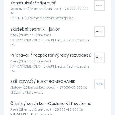
Konstruktér/přípravář
Kasejovice (22 km od Drahkova)
·
25 000–30 000
Kč
HPP · INTERIORS manufacture&design a.s.
Zkušební technik - junior
Plzeň (21 km od Drahkova)
HPP · KAPPENBERGER + BRAUN, Elektro-Technik spol. s
r.o.
Přípravář / rozpočtář výroby rozvaděčů
Plzeň (21 km od Drahkova)
HPP · KAPPENBERGER + BRAUN, Elektro-Technik spol. s
r.o.
SEŘIZOVAČ / ELEKTROMECHANIK
Klatovy (22 km od Drahkova)
·
27 000–37 000 Kč
Mlékárna Klatovy a. s.
Číšník / servírka - Obsluha VLT systémů
Plzeň (21 km od Drahkova)
·
20 000–30 000 Kč
HPP, DPP, DPČ · Etoscola s.r.o.