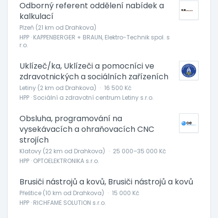
Odborný referent oddělení nabídek a
kalkulací
Plzeň (21 km od Drahkova)
HPP · KAPPENBERGER + BRAUN, Elektro-Technik spol. s
r.o.
Uklízeč/ka, Uklízeči a pomocníci ve
zdravotnických a sociálních zařízeních
Letiny (2 km od Drahkova)
·
16 500 Kč
HPP · Sociální a zdravotní centrum Letiny s.r.o.
Obsluha, programování na
vysekávacích a ohraňovacích CNC
strojích
Klatovy (22 km od Drahkova)
·
25 000–35 000 Kč
HPP · OPTOELEKTRONIKA s.r.o.
Brusiči nástrojů a kovů, Brusiči nástrojů a kovů
Přeštice (10 km od Drahkova)
·
15 000 Kč
HPP · RICHFAME SOLUTION s.r.o.