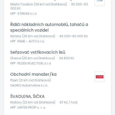
Město Touškov (29 km od Drahkova)
·
30 000–50
000 Kč
HPP · STRKAN s.r.o.
Řidiči nákladních automobilů, tahačů a
speciálních vozidel
Nýřany (26 km od Drahkova)
·
40 000–60 000 Kč
HPP · PAME - AUTO s.r.o.
Seřizovač vstřikovacích lisů
Úherce (25 km od Drahkova)
·
34 800 Kč
HPP · PILSEN INJECTION, s.r.o.
Obchodní manažer/ka
Plzeň (21 km od Drahkova)
DAGRO Automotive s.r.o.
ŠVADLENA, ŠIČKA
Klatovy (22 km od Drahkova)
·
97 Kč / hod.
HPP · UNITEX PROFI s. r. o.