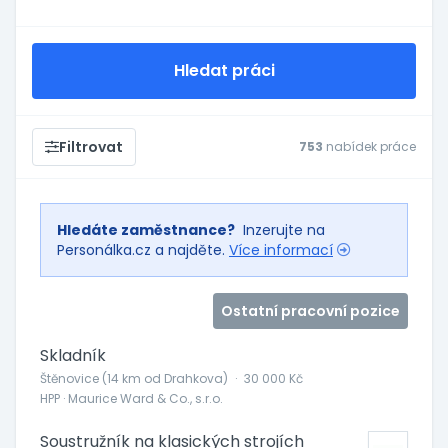
Hledat práci
Filtrovat
753
nabídek práce
Hledáte zaměstnance?
Inzerujte na
Personálka.cz a najděte.
Více informací
Ostatní pracovní pozice
Skladník
Štěnovice (14 km od Drahkova)
·
30 000 Kč
HPP · Maurice Ward & Co., s.r.o.
Soustružník na klasických strojích