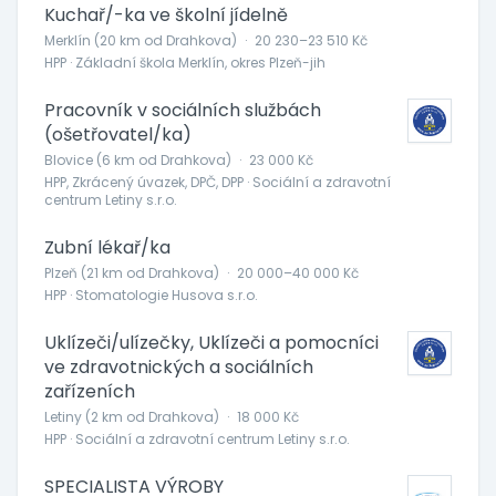
Kuchař/-ka ve školní jídelně
Merklín (20 km od Drahkova)
·
20 230–23 510 Kč
HPP · Základní škola Merklín, okres Plzeň-jih
Pracovník v sociálních službách
(ošetřovatel/ka)
Blovice (6 km od Drahkova)
·
23 000 Kč
HPP, Zkrácený úvazek, DPČ, DPP · Sociální a zdravotní
centrum Letiny s.r.o.
Zubní lékař/ka
Plzeň (21 km od Drahkova)
·
20 000–40 000 Kč
HPP · Stomatologie Husova s.r.o.
Uklízeči/ulízečky, Uklízeči a pomocníci
ve zdravotnických a sociálních
zařízeních
Letiny (2 km od Drahkova)
·
18 000 Kč
HPP · Sociální a zdravotní centrum Letiny s.r.o.
SPECIALISTA VÝROBY