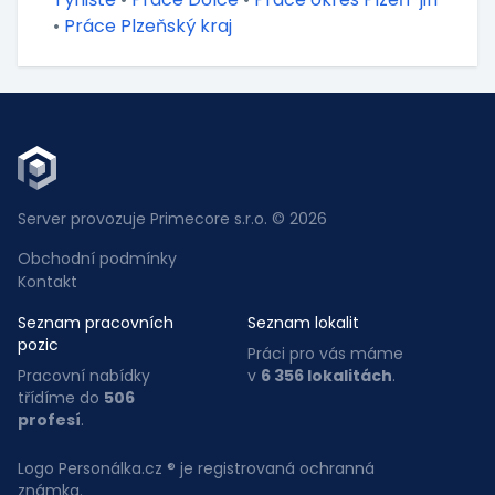
•
Práce Plzeňský kraj
Server provozuje Primecore s.r.o. © 2026
Obchodní podmínky
Kontakt
Seznam pracovních
Seznam lokalit
pozic
Práci pro vás máme
Pracovní nabídky
v
6 356 lokalitách
.
třídíme do
506
profesí
.
Logo Personálka.cz ® je registrovaná ochranná
známka.