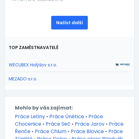
Načíst další
TOP ZAMĚSTNAVATELÉ
WECUBEX Holýšov s.r.o.
MEZADO s.r.o.
Mohlo by vás zajímat:
Práce Letiny
•
Práce Únětice
•
Práce
Chocenice
•
Práce Seč
•
Práce Jarov
•
Práce
Řenče
•
Práce Chlum
•
Práce Blovice
•
Práce
Týniště
•
Práce Dolce
•
Práce okres Plzeň-jih