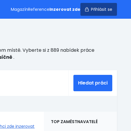
Magazín
Reference
Inzerovat zde
Přihlásit se
om místě. Vyberte si z 889 nabídek práce
síčně
.
Hledat práci
TOP ZAMĚSTNAVATELÉ
hci zde inzerovat