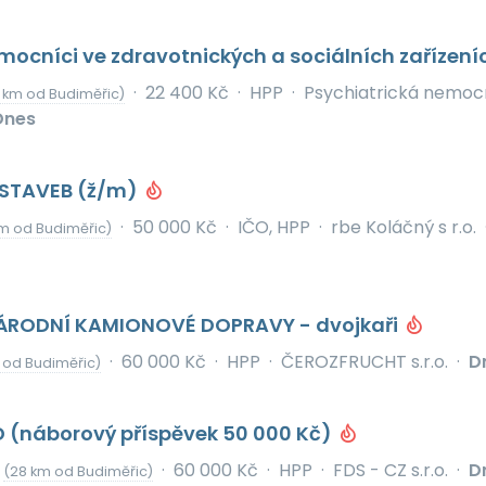
omocníci ve zdravotnických a sociálních zařízen
·
22 400 Kč
·
HPP
·
Psychiatrická nemoc
 km od Budiměřic)
Dnes
STAVEB (ž/m)
·
50 000 Kč
·
IČO, HPP
·
rbe Koláčný s r.o.
m od Budiměřic)
NÁRODNÍ KAMIONOVÉ DOPRAVY - dvojkaři
·
60 000 Kč
·
HPP
·
ČEROZFRUCHT s.r.o.
·
D
 od Budiměřic)
D (náborový příspěvek 50 000 Kč)
v
·
60 000 Kč
·
HPP
·
FDS - CZ s.r.o.
·
D
(28 km od Budiměřic)