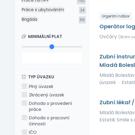
Práce na HPP
792
Práce s ubytováním
24
Urgentní nábor
Brigáda
55
Operátor log
Ovčáry
MINIMÁLNÍ PLAT
(18 km o
Zubní instru
Mladá Boles
Mladá Bolesla
TYP ÚVAZKU
úvazek
·
Esteti
Plný úvazek
Zkrácený úvazek
Zubní lékař 
Dohoda o provedení
práce
Mladá Bolesla
Dohoda o pracovní
Estetik Smile s.r
činnosti
IČO