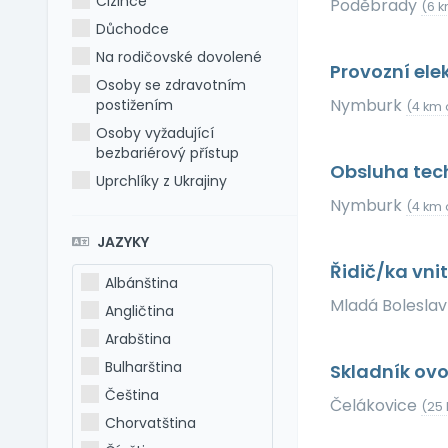
Cizince
Poděbrady
(6 k
Důchodce
Na rodičovské dovolené
Provozní ele
Osoby se zdravotním
Nymburk
postižením
(4 km 
Osoby vyžadující
bezbariérový přístup
Obsluha tec
Uprchlíky z Ukrajiny
Nymburk
(4 km 
JAZYKY
Řidič/ka vn
Albánština
Mladá Bolesla
Angličtina
Arabština
Bulharština
Skladník ov
Čeština
Čelákovice
(25
Chorvatština