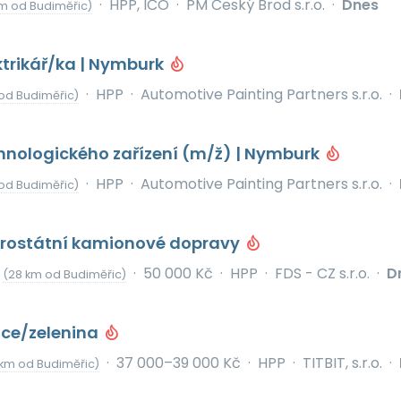
·
HPP, IČO
·
PM Český Brod s.r.o.
·
Dnes
m od Budiměřic)
ktrikář/ka | Nymburk
·
HPP
·
Automotive Painting Partners s.r.o.
·
od Budiměřic)
hnologického zařízení (m/ž) | Nymburk
·
HPP
·
Automotive Painting Partners s.r.o.
·
od Budiměřic)
itrostátní kamionové dopravy
v
·
50 000 Kč
·
HPP
·
FDS - CZ s.r.o.
·
D
(28 km od Budiměřic)
oce/zelenina
·
37 000–39 000 Kč
·
HPP
·
TITBIT, s.r.o.
·
 km od Budiměřic)