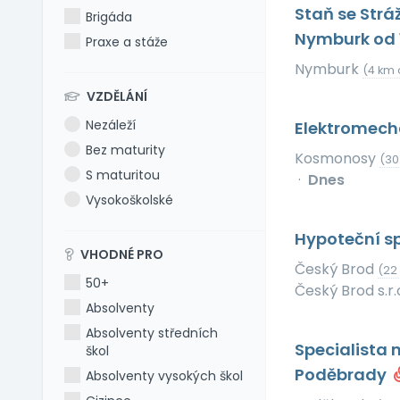
Staň se Strá
Brigáda
Nymburk od 
Praxe a stáže
Nymburk
(4 km 
VZDĚLÁNÍ
Nezáleží
Elektromech
Bez maturity
Kosmonosy
(30
S maturitou
·
Dnes
Vysokoškolské
Hypoteční sp
VHODNÉ PRO
Český Brod
(22
50+
Český Brod s.r.
Absolventy
Absolventy středních
Specialista 
škol
Poděbrady
Absolventy vysokých škol