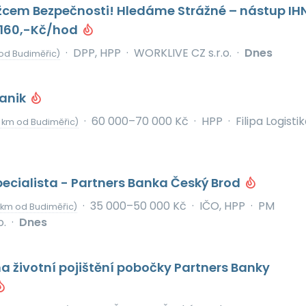
žcem Bezpečnosti! Hledáme Strážné – nástup IH
160,-Kč/hod
·
DPP, HPP
·
WORKLIVE CZ s.r.o.
·
Dnes
od Budiměřic)
anik
·
60 000–70 000 Kč
·
HPP
·
Filipa Logistika
 km od Budiměřic)
ecialista - Partners Banka Český Brod
·
35 000–50 000 Kč
·
IČO, HPP
·
PM
 km od Budiměřic)
o.
·
Dnes
na životní pojištění pobočky Partners Banky