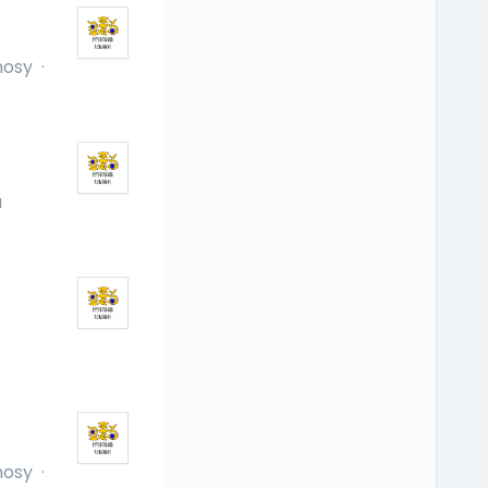
nosy
·
á
nosy
·