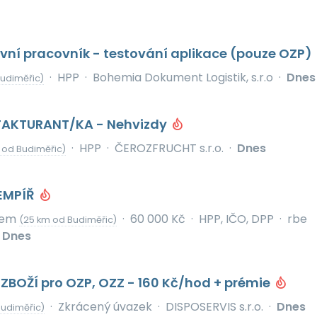
vní pracovník - testování aplikace (pouze OZP)
·
HPP
·
Bohemia Dokument Logistik, s.r.o
·
Dnes
udiměřic)
FAKTURANT/KA - Nehvizdy
·
HPP
·
ČEROZFRUCHT s.r.o.
·
Dnes
 od Budiměřic)
EMPÍŘ
bem
·
60 000 Kč
·
HPP, IČO, DPP
·
rbe
(25 km od Budiměřic)
Dnes
BOŽÍ pro OZP, OZZ - 160 Kč/hod + prémie
·
Zkrácený úvazek
·
DISPOSERVIS s.r.o.
·
Dnes
Budiměřic)