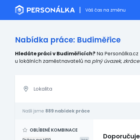
Váš čas na změnu
Nabídka práce: Budiměřice
Hledáte práci v Budiměřicích?
Na Personálka.cz 
u lokálních zaměstnavatelů
na
plný úvazek, zkráce
Našli jsme
889 nabídek práce
OBLÍBENÉ KOMBINACE
Doporučuj