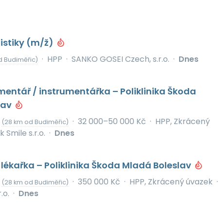
istiky (m/ž)
·
HPP
·
SANKO GOSEI Czech, s.r.o.
·
Dnes
d Budiměřic)
mentář / instrumentářka – Poliklinika Škoda
lav
v
·
32 000–50 000 Kč
·
HPP, Zkrácený
(28 km od Budiměřic)
k Smile s.r.o.
·
Dnes
/ lékařka – Poliklinika Škoda Mladá Boleslav
v
·
350 000 Kč
·
HPP, Zkrácený úvazek
·
(28 km od Budiměřic)
.o.
·
Dnes