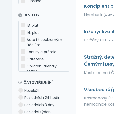
Čínština
Koncipient 
Estonština
Nymburk
BENEFITY
Francouzština
(4 km 
Hebrejština
13. plat
Holandština
Inženýr kval
14. plat
Italština
Auto i k soukromým
Ovčáry
(18 km o
Japonština
účelům
Latina
Bonusy a prémie
Strážný, det
Litevština
Cafeterie
Černými Les
Lotyšština
Children-friendly
office
Maďarština
Kostelec nad 
Dog-friendly office
Makedonština
ČAS ZVEŘEJNĚNÍ
Dovolená 5 týdnů
Němčina
Všeobecná/p
Nezáleží
Dovolená 6 týdnů
Polština
Posledních 24 hodin
Kosmonosy
(30
Dovolená navíc
Portugalština
nemocnice Ko
Posledních 3 dny
Firemní akce
Rumunština
Poslední týden