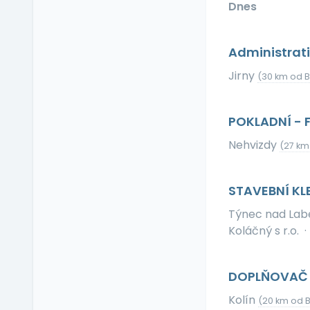
Dnes
Příspěvek na dopravu
Příspěvek na
dovolenou
Administrati
Příspěvek na penzijní
připojištění
Jirny
(30 km od B
Příspěvek na
soukromé životní
POKLADNÍ - 
pojištění
Příspěvek na
Nehvizdy
(27 km
ubytování
Příspěvek na volný čas
STAVEBNÍ KL
Příspěvek na
vzdělávání
Týnec nad La
Profesní/osobní kouč
Koláčný s r.o.
·
Provize z prodeje
Pružná pracovní doba
DOPLŇOVAČ Z
Rekreace ve firemním
zařízení
Kolín
(20 km od 