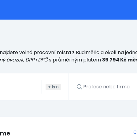
najdete volná pracovní místa z Budiměřic a okolí na jedn
ný úvazek, DPP i DPČ
s průměrným platem
39 794 Kč mě
+
km
eme
C