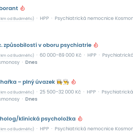
aborant
·
HPP
·
Psychiatrická nemocnice Kosmo
 km od Budiměřic)
c. způsobilostí v oboru psychiatrie
·
60 000–89 000 Kč
·
HPP
·
Psychiatrick
 km od Budiměřic)
smonosy
·
Dnes
řka – plný úvazek 👩‍🍳👨‍🍳
·
25 500–32 000 Kč
·
HPP
·
Psychiatrická
 km od Budiměřic)
smonosy
·
Dnes
cholog/klinická psycholožka
·
HPP
·
Psychiatrická nemocnice Kosmo
 km od Budiměřic)