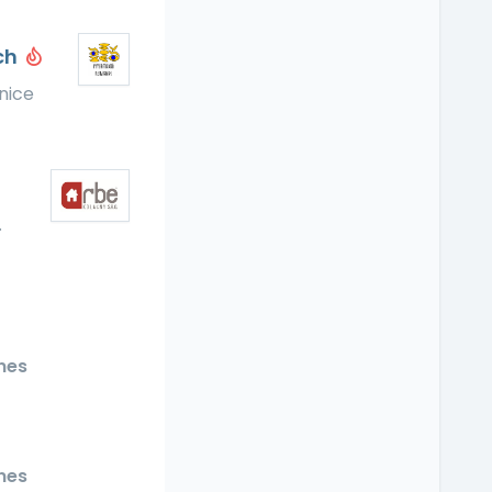
ích
nice
·
nes
nes