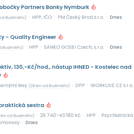
pobočky Partners Banky Nymburk
·
HPP, IČO
·
PM Český Brod s.r.o.
·
Dnes
od Budiměřic)
ity - Quality Engineer
·
HPP
·
SANKO GOSEI Czech, s.r.o.
·
Dnes
d Budiměřic)
ektiv, 130,-Kč/hod., nástup IHNED - Kostelec nad
y
Černými lesy
·
DPP
·
WORKLIVE CZ s.r.o.
(28 km od Budiměřic)
raktická sestra
·
29 740–43 180 Kč
·
HPP
·
Psychiatrická
 km od Budiměřic)
smonosy
·
Dnes