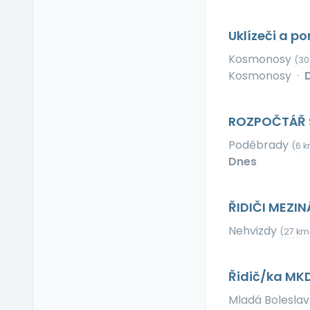
Relax zóna
Sick days
Uklízeči a p
Stravenkový paušál
Kosmonosy
(30
Stravenky
Kosmonosy
·
Ubytování
V zahraničí
ROZPOČTÁŘ 
Vlastní organizace
práce
Poděbrady
(6 k
Výrobky a služby se
Dnes
slevou
Vzdělávací kurzy a
školení
ŘIDIČI MEZI
Zaměstnanecké
Nehvizdy
(27 km
půjčky
Závodní stravování
Řidič/ka MK
Zvláštní prémie
Mladá Bolesla