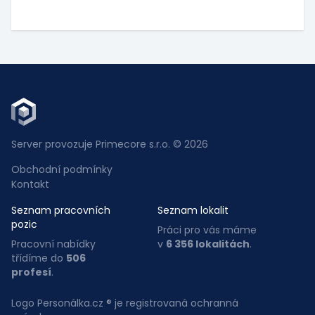
Server provozuje Primecore s.r.o. © 2026
Obchodní podmínky
Kontakt
Seznam pracovních
Seznam lokalit
pozic
Práci pro vás máme
Pracovní nabídky
v
6 356 lokalitách
.
třídíme do
506
profesí
.
Logo Personálka.cz ® je registrovaná ochranná