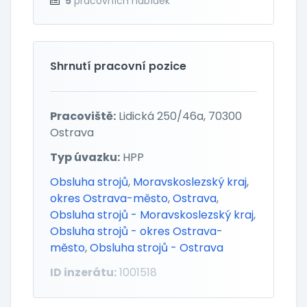
5
pracovních nabídek
Shrnutí pracovní pozice
Pracoviště:
Lidická 250/46a, 70300
Ostrava
Typ úvazku:
HPP
Obsluha strojů
,
Moravskoslezský kraj
,
okres Ostrava-město
,
Ostrava
,
Obsluha strojů - Moravskoslezský kraj
,
Obsluha strojů - okres Ostrava-
město
,
Obsluha strojů - Ostrava
ID inzerátu:
1001518