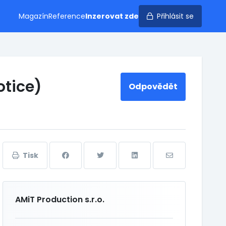
Magazín
Reference
Inzerovat zde
Přihlásit se
otice)
Odpovědět
Tisk
AMiT Production s.r.o.