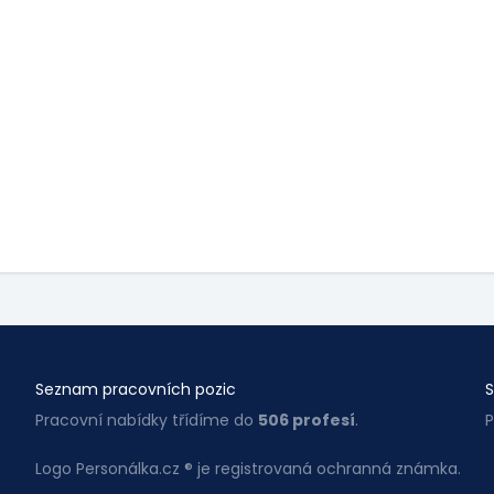
Seznam pracovních pozic
S
Pracovní nabídky třídíme do
506 profesí
.
P
Logo Personálka.cz ® je registrovaná ochranná známka.