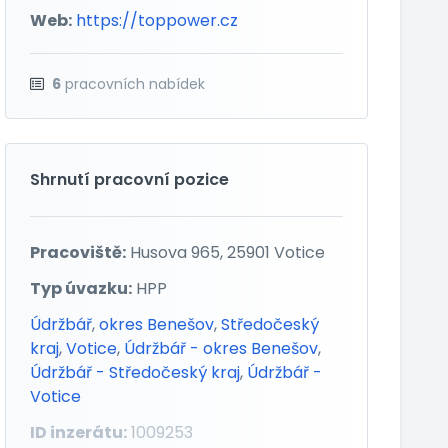
Web:
https://toppower.cz
6
pracovních nabídek
Shrnutí pracovní pozice
Pracoviště:
Husova 965, 25901 Votice
Typ úvazku:
HPP
Údržbář
,
okres Benešov
,
Středočeský
kraj
,
Votice
,
Údržbář - okres Benešov
,
Údržbář - Středočeský kraj
,
Údržbář -
Votice
ID inzerátu:
1009253