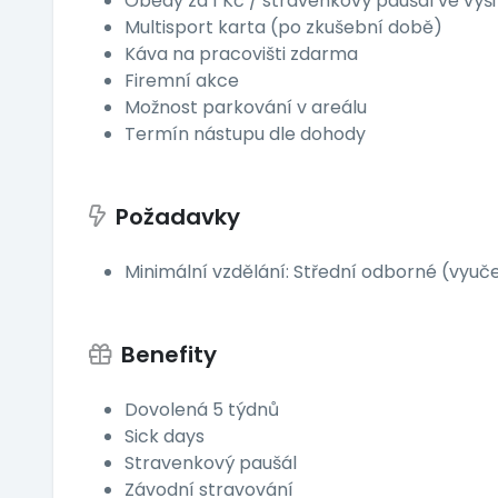
Obědy za 1 Kč / stravenkový paušál ve výši
Multisport karta (po zkušební době)
Káva na pracovišti zdarma
Firemní akce
Možnost parkování v areálu
Termín nástupu dle dohody
Požadavky
Minimální vzdělání: Střední odborné (vyuč
Benefity
Dovolená 5 týdnů
Sick days
Stravenkový paušál
Závodní stravování