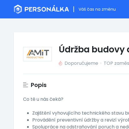
Váš čas na změnu
Údržba budovy a
Doporučujeme
·
TOP zaměs
Popis
Co tě u nás čeká?
Zajištění vyhovujícího technického stavu b
Provádění preventivní údržby a revizí výr
Spolupráce na odstraňování poruch a ned