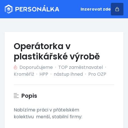
Inzerovat zde
Operátorka v
plastikářské výrobě
Doporučujeme
·
TOP zaměstnavatel
·
Kroměříž
·
HPP
·
nástup ihned
·
Pro OZP
Popis
Nabízíme práci v přátelském
kolektivu menší, stabilní firmy: