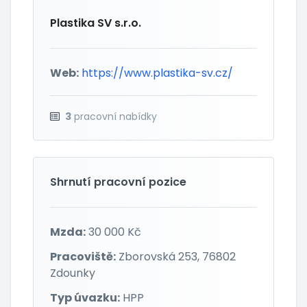
Plastika SV s.r.o.
Web:
https://www.plastika-sv.cz/
3
pracovní nabídky
Shrnutí pracovní pozice
Mzda:
30 000 Kč
Pracoviště:
Zborovská 253, 76802
Zdounky
Typ úvazku:
HPP