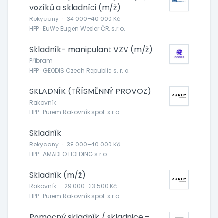
vozíků a skladníci (m/ž)
Rokycany
·
34 000–40 000 Kč
HPP · EuWe Eugen Wexler ČR, s.r.o.
Skladník- manipulant VZV (m/ž)
Příbram
HPP · GEODIS Czech Republic s. r. o.
SKLADNÍK (TŘÍSMĚNNÝ PROVOZ)
Rakovník
HPP · Purem Rakovník spol. s r.o.
Skladník
Rokycany
·
38 000–40 000 Kč
HPP · AMADEO HOLDING s.r.o.
Skladník (m/ž)
Rakovník
·
29 000–33 500 Kč
HPP · Purem Rakovník spol. s r.o.
Pomocný skladník / skladnice –