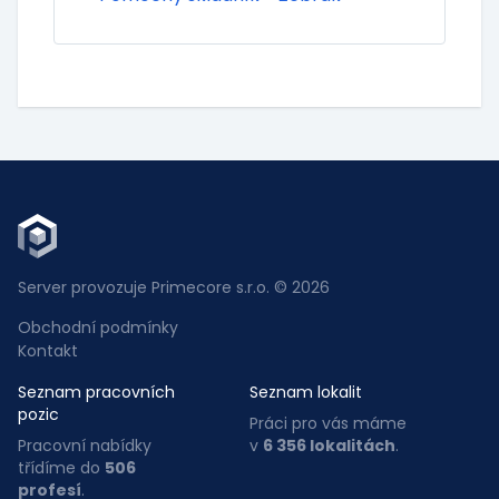
Server provozuje Primecore s.r.o. © 2026
Obchodní podmínky
Kontakt
Seznam pracovních
Seznam lokalit
pozic
Práci pro vás máme
Pracovní nabídky
v
6 356 lokalitách
.
třídíme do
506
profesí
.