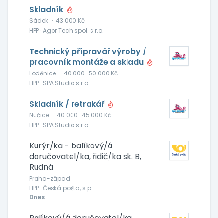
Skladník
Sádek
·
43 000 Kč
HPP · Agor Tech spol. s r.o.
Technický přípravář výroby /
pracovník montáže a skladu
Loděnice
·
40 000–50 000 Kč
HPP · SPA Studio s.r.o.
Skladník / retrakář
Nučice
·
40 000–45 000 Kč
HPP · SPA Studio s.r.o.
Kurýr/ka - balíkový/á
doručovatel/ka, řidič/ka sk. B,
Rudná
Praha-západ
HPP · Česká pošta, s.p.
Dnes
Balíkový/á doručovatel/ka,