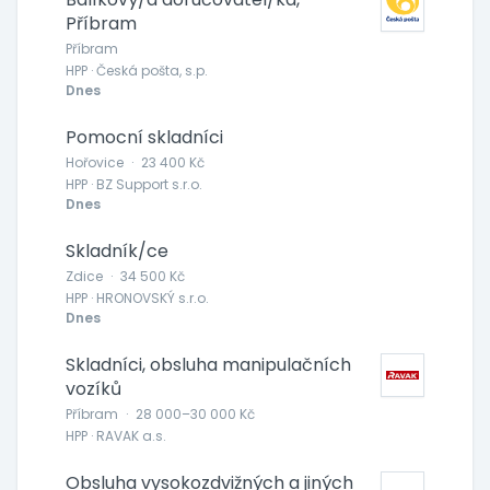
Příbram
Příbram
HPP · Česká pošta, s.p.
Dnes
Pomocní skladníci
Hořovice
·
23 400 Kč
HPP · BZ Support s.r.o.
Dnes
Skladník/ce
Zdice
·
34 500 Kč
HPP · HRONOVSKÝ s.r.o.
Dnes
Skladníci, obsluha manipulačních
vozíků
Příbram
·
28 000–30 000 Kč
HPP · RAVAK a.s.
Obsluha vysokozdvižných a jiných