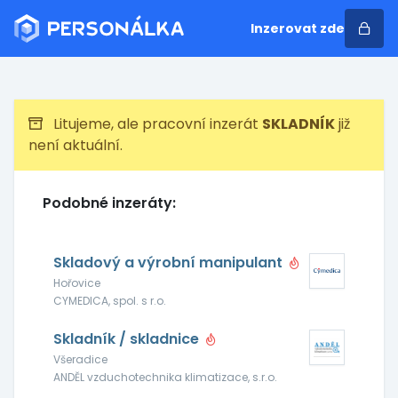
Inzerovat zde
Litujeme, ale pracovní inzerát
SKLADNÍK
již
není aktuální.
Podobné inzeráty:
Skladový a výrobní manipulant
Hořovice
CYMEDICA, spol. s r.o.
Skladník / skladnice
Všeradice
ANDĚL vzduchotechnika klimatizace, s.r.o.