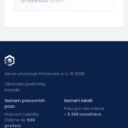
ID inzerátu:
1015197
Server provozuje Primecore s.r.o. © 2026
Obchodní podmínky
Kontakt
Seznam pracovních
Seznam lokalit
pozic
Práci pro vás máme
Pracovní nabídky
v
6 356 lokalitách
.
třídíme do
506
profesí
.