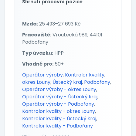
Shrnutí pracovní pozice
Mzda:
25 493–27 693 Kč
Pracoviště:
Vroutecká 989, 44101
Podbořany
Typ úvazku:
HPP
Vhodné pro:
50+
Operátor výroby
,
Kontrolor kvality
,
okres Louny
,
Ústecký kraj
,
Podbořany
,
Operátor výroby - okres Louny
,
Operátor výroby - Ústecký kraj
,
Operátor výroby - Podbořany
,
Kontrolor kvality - okres Louny
,
Kontrolor kvality - Ústecký kraj
,
Kontrolor kvality - Podbořany