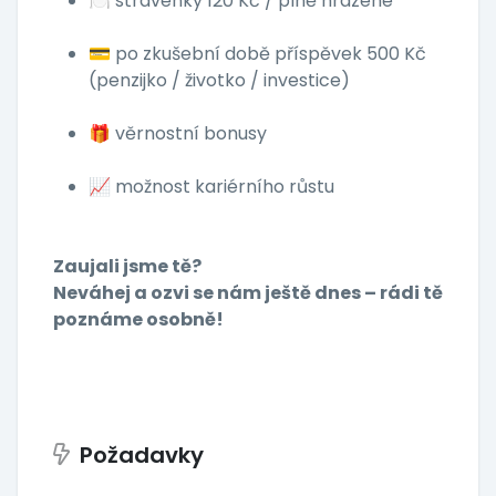
🍽️ stravenky 120 Kč / plně hrazené
💳 po zkušební době příspěvek 500 Kč
(penzijko / životko / investice)
🎁 věrnostní bonusy
📈 možnost kariérního růstu
Zaujali jsme tě?
Neváhej a ozvi se nám ještě dnes – rádi tě
poznáme osobně!
Požadavky