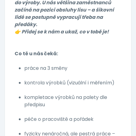
do výroby. U nás většina zaměstnanců
začíná na pozici obsluhy lisu – a šikovní
lidé se postupně vypracují třeba na
předáky.
👉 Přidej se k nám a ukaž, co v tobě je!
Co tě u nás čeká:
práce na 3 směny
kontrola výrobků (vizuální i měřením)
kompletace výrobků na palety dle
předpisu
péče o pracoviště a pořádek
fyzicky nenáročná, ale pestrá práce –