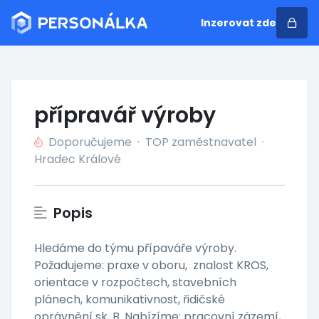
Inzerovat zde
přípravář výroby
Doporučujeme
·
TOP zaměstnavatel
·
Hradec Králové
Popis
Hledáme do týmu přípaváře výroby.
Požadujeme: praxe v oboru, znalost KROS,
orientace v rozpočtech, stavebních
plánech, komunikativnost, řidičské
oprávnění sk. B. Nabízíme: pracovní zázemí,