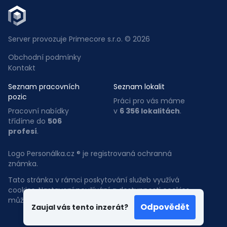
Server provozuje Primecore s.r.o. © 2026
Obchodní podmínky
Kontakt
Seznam pracovních
Seznam lokalit
pozic
Práci pro vás máme
Pracovní nabídky
v
6 356 lokalitách
.
třídíme do
506
profesí
.
Logo Personálka.cz ® je registrovaná ochranná
známka.
Tato stránka v rámci poskytování služeb využívá
cookies. Nastavení používání a dostupnosti cookies
můžete upravit v nastavení prohlížeče.
Odpovědět
Zaujal vás tento inzerát?