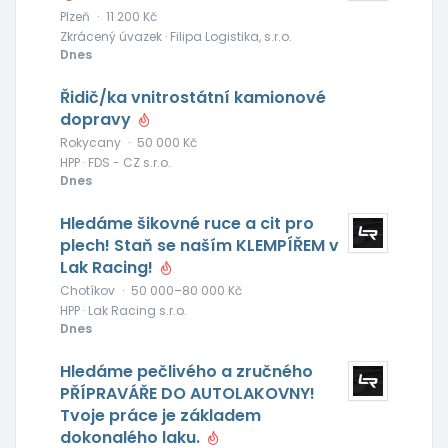
Plzeň
·
11 200 Kč
Zkrácený úvazek · Filipa Logistika, s.r.o.
Dnes
Řidič/ka vnitrostátní kamionové
dopravy
Rokycany
·
50 000 Kč
HPP · FDS - CZ s.r.o.
Dnes
Hledáme šikovné ruce a cit pro
plech! Staň se naším KLEMPÍŘEM v
Lak Racing!
Chotíkov
·
50 000–80 000 Kč
HPP · Lak Racing s.r.o.
Dnes
Hledáme pečlivého a zručného
PŘÍPRAVÁŘE DO AUTOLAKOVNY!
Tvoje práce je základem
dokonalého laku.