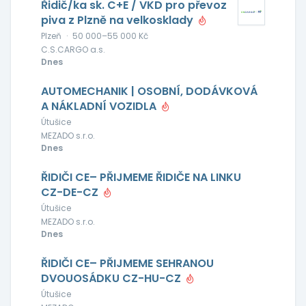
Řidič/ka sk. C+E / VKD pro převoz
piva z Plzně na velkosklady
Plzeň
·
50 000–55 000 Kč
C.S.CARGO a.s.
Dnes
AUTOMECHANIK | OSOBNÍ, DODÁVKOVÁ
A NÁKLADNÍ VOZIDLA
Útušice
MEZADO s.r.o.
Dnes
ŘIDIČI CE– PŘIJMEME ŘIDIČE NA LINKU
CZ-DE-CZ
Útušice
MEZADO s.r.o.
Dnes
ŘIDIČI CE– PŘIJMEME SEHRANOU
DVOUOSÁDKU CZ-HU-CZ
Útušice