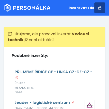
Inzerovat zde
Litujeme, ale pracovní inzerát
Vedoucí
technik
již není aktuální.
Podobné inzeráty:
PŘIJMEME ŘIDIČE CE - LINKA CZ-DE-CZ -
Útušice
MEZADO s.r.o.
Dnes
Leader - logistické centrum
Plzeň-město
·
38 000–44 000 Kč