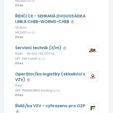
MEZADO s.r.o.
Dnes
ŘIDIČI CE - SEHRANÁ DVOUOSÁDKA
LINKA CHEB-WORMS-CHEB
Útušice
MEZADO s.r.o.
Dnes
Servisní technik (ž/m)
Plzeň
·
45 000–55 000 Kč
HPP · DW Forklift s.r.o.
Dnes
Operátor/ka logistiky (skladníci s
VZV)
Plzeň
HPP · PEMANOBRA trading s.r.o.
Dnes
Řidič/ka VZV - vyhrazeno pro OZP