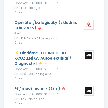
Chotíkov
·
40 000–80 000 Kč
HPP · Lak Racing s.r.o.
Dnes
Operátor/ka logistiky (skladníci
s/bez VZV)
Plzeň
HPP · PEMANOBRA trading s.r.o.
Dnes
⚡ Hledáme TECHNICKÉHO
KOUZELNÍKA: Autoelektrikář /
Diagnostik! ⚡
Chotíkov
·
55 000–65 000 Kč
HPP, DPČ · Lak Racing s.r.o.
Dnes
Přijímací technik (ž/m)
Chotíkov
·
45 000–80 000 Kč
HPP · Lak Racing s.r.o.
Dnes