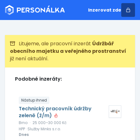
Inzerovat zde
Litujeme, ale pracovní inzerát
Údržbář
obecního majetku a veřejného prostranství
již není aktuální.
Podobné inzeráty:
Nástup ihned
Technický pracovník údržby
zeleně (ž/m)
Brno
·
25 000–30 000 Kč
HPP · Služby Minks s.r.o.
Dnes