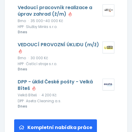
Vedoucí pracovník realizace a
úprav zahrad (ž/m)
Brno
·
35 000–40 000 Kč
HPP · Služby Minks s.r.o.
Dnes
VEDOUCÍ PROVOZNÍ ÚKLIDU (m/ž)
Brno
·
30 000 Kč
HPP · Čistící stroje s.r.o.
Dnes
DPP - úklid České pošty - Velká
Bíteš
Velká Bíteš
·
4 200 Kč
DPP · Aseta Cleaning a.s.
Dnes
Kompletní nabídka práce