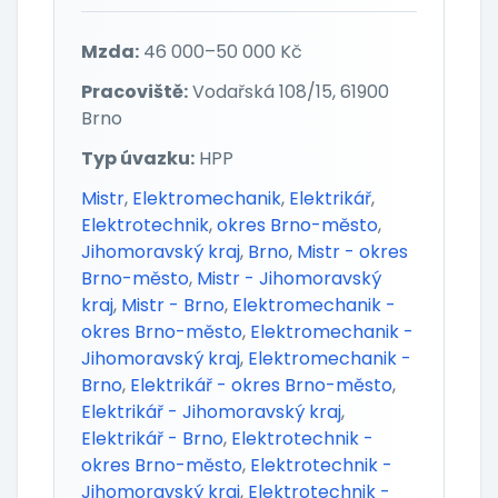
Mzda:
46 000–50 000 Kč
Pracoviště:
Vodařská 108/15, 61900
Brno
Typ úvazku:
HPP
Mistr
,
Elektromechanik
,
Elektrikář
,
Elektrotechnik
,
okres Brno-město
,
Jihomoravský kraj
,
Brno
,
Mistr - okres
Brno-město
,
Mistr - Jihomoravský
kraj
,
Mistr - Brno
,
Elektromechanik -
okres Brno-město
,
Elektromechanik -
Jihomoravský kraj
,
Elektromechanik -
Brno
,
Elektrikář - okres Brno-město
,
Elektrikář - Jihomoravský kraj
,
Elektrikář - Brno
,
Elektrotechnik -
okres Brno-město
,
Elektrotechnik -
Jihomoravský kraj
,
Elektrotechnik -