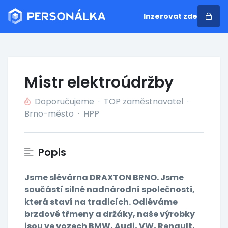
Inzerovat zde
Mistr elektroúdržby
Doporučujeme
·
TOP zaměstnavatel
·
Brno-město
·
HPP
Popis
Jsme slévárna DRAXTON BRNO. Jsme
součástí silné nadnárodní společnosti,
která staví na tradicích. Odléváme
brzdové třmeny a držáky, naše výrobky
jsou ve vozech BMW, Audi, VW, Renault,