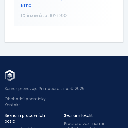
Brno
ID inzerátu:
1025832
Server provozuje Primecore s.r.o. © 2026
Obchodní podmínky
Kontakt
Seznam pracovních
Seznam lokalit
pozic
Práci pro vás máme