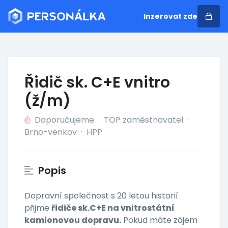
Inzerovat zde
Řidič sk. C+E vnitro
(ž/m)
Doporučujeme
·
TOP zaměstnavatel
·
Brno-venkov
·
HPP
Popis
Dopravní společnost s 20 letou historií
přijme
řidiče sk.C+E na vnitrostátní
kamionovou dopravu.
Pokud máte zájem