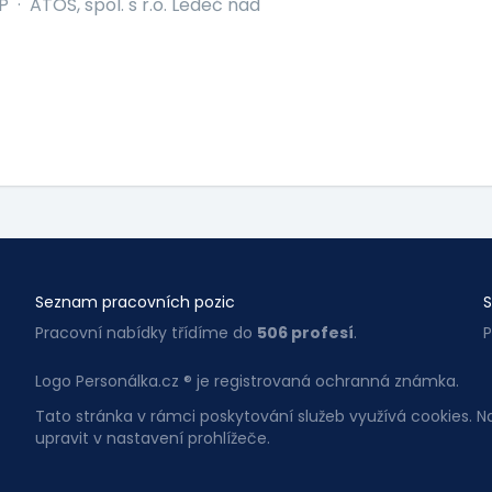
P
·
ATOS, spol. s r.o. Ledeč nad
Seznam pracovních pozic
S
Pracovní nabídky třídíme do
506 profesí
.
P
Logo Personálka.cz ® je registrovaná ochranná známka.
Tato stránka v rámci poskytování služeb využívá cookies. 
upravit v nastavení prohlížeče.