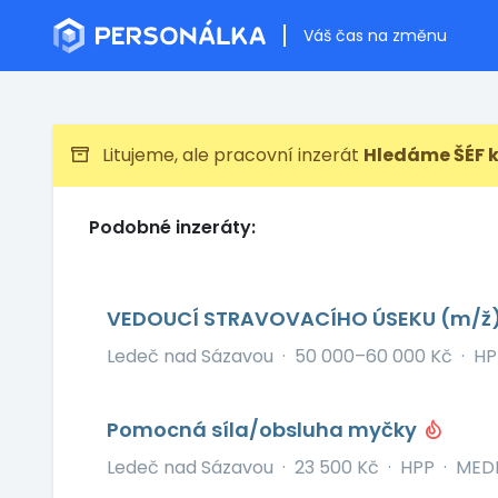
Váš čas na změnu
Litujeme, ale pracovní inzerát
Hledáme ŠÉF 
Podobné inzeráty:
VEDOUCÍ STRAVOVACÍHO ÚSEKU (m/ž
Ledeč nad Sázavou
·
50 000–60 000 Kč
·
HP
Pomocná síla/obsluha myčky
Ledeč nad Sázavou
·
23 500 Kč
·
HPP
·
MEDI