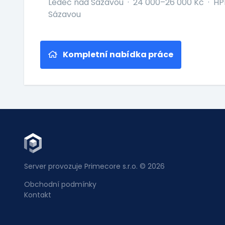
Ledeč nad Sázavou
·
24 000–26 000 Kč
·
HP
Sázavou
Kompletní nabídka práce
Server provozuje Primecore s.r.o. © 2026
Obchodní podmínky
Kontakt