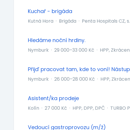
Kuchař - brigáda
Kutná Hora
·
Brigáda
·
Penta Hospitals CZ, s.
Hledáme noční hrdiny.
Nymburk
·
29 000–33 000 Kč
·
HPP, Zkrácen
Přijď pracovat tam, kde to voní! Nástu
Nymburk
·
26 000–28 000 Kč
·
HPP, Zkráce
Asistent/ka prodeje
Kolín
·
27 000 Kč
·
HPP, DPP, DPČ
·
TURBO PIZ
Vedoucí gastroprovozu (m/ž)