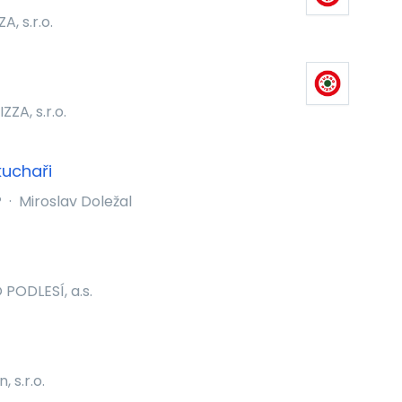
, s.r.o.
ZA, s.r.o.
kuchaři
P
·
Miroslav Doležal
PODLESÍ, a.s.
, s.r.o.