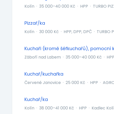
Kolín
·
35 000–40 000 Kč
·
HPP
·
TURBO PIZZA
Pizzař/ka
Kolín
·
30 000 Kč
·
HPP, DPP, DPČ
·
TURBO PIZ
Kuchaři (kromě šéfkuchařů), pomocní 
Záboří nad Labem
·
35 000–40 000 Kč
·
HP
Kuchař/kuchařka
Červené Janovice
·
25 000 Kč
·
HPP
·
AGRO 
Kuchař/ka
Kolín
·
38 000–41 000 Kč
·
HPP
·
Kadlec Kolín