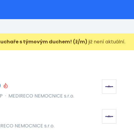
kuchaře s týmovým duchem! (ž/m)
již není aktuální.
)
P
·
MEDIRECO NEMOCNICE s.r.o.
RECO NEMOCNICE s.r.o.