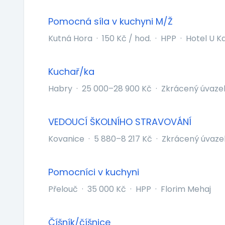
Pomocná síla v kuchyni M/Ž
Kutná Hora
·
150 Kč / hod.
·
HPP
·
Hotel U Ka
Kuchař/ka
Habry
·
25 000–28 900 Kč
·
Zkrácený úvaze
VEDOUCÍ ŠKOLNÍHO STRAVOVÁNÍ
Kovanice
·
5 880–8 217 Kč
·
Zkrácený úvaze
Pomocníci v kuchyni
Přelouč
·
35 000 Kč
·
HPP
·
Florim Mehaj
Číšník/číšnice