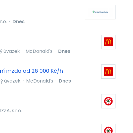
r.o.
·
Dnes
ý úvazek
·
McDonald's
·
Dnes
pní mzda od 26 000 Kč/h
ný úvazek
·
McDonald's
·
Dnes
ZA, s.r.o.