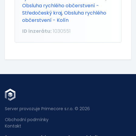
Obsluha rychlého občerstvení -
Středočeský kraj
,
Obsluha rychlého
občerstvení - Kolín
ID inzerátu:
1030551
Server provozuje Primecore s.r.o. © 2026
Obchodní podmínky
Kontakt