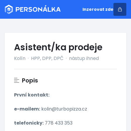
Inzerovat zde
Asistent/ka prodeje
Kolín
·
HPP, DPP, DPČ
·
nástup ihned
Popis
První kontakt:
e-mailem:
kolin@turbopizza.cz
telefonicky:
778 433 353