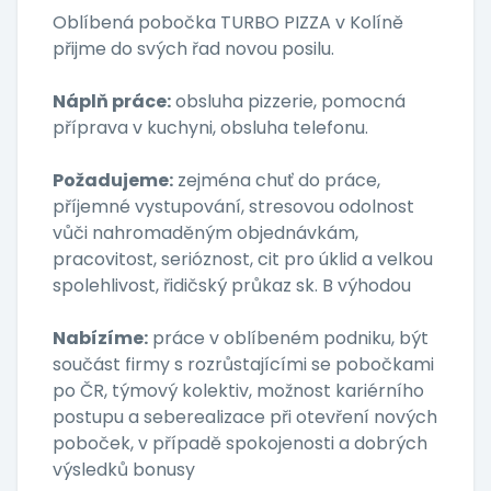
Oblíbená pobočka TURBO PIZZA v Kolíně
přijme do svých řad novou posilu.
Náplň práce:
obsluha pizzerie, pomocná
příprava v kuchyni, obsluha telefonu.
Požadujeme:
zejména chuť do práce,
příjemné vystupování, stresovou odolnost
vůči nahromaděným objednávkám,
pracovitost, serióznost, cit pro úklid a velkou
spolehlivost, řidičský průkaz sk. B výhodou
Nabízíme:
práce v oblíbeném podniku, být
součást firmy s rozrůstajícími se pobočkami
po ČR, týmový kolektiv, možnost kariérního
postupu a seberealizace při otevření nových
poboček, v případě spokojenosti a dobrých
výsledků bonusy