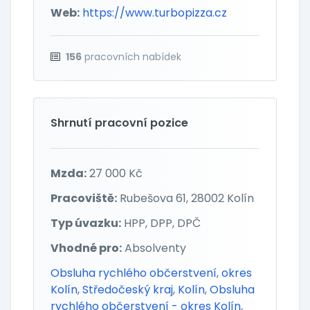
Web:
https://www.turbopizza.cz
156
pracovních nabídek
Shrnutí pracovní pozice
Mzda:
27 000 Kč
Pracoviště:
Rubešova 61, 28002 Kolín
Typ úvazku:
HPP, DPP, DPČ
Vhodné pro:
Absolventy
Obsluha rychlého občerstvení
,
okres
Kolín
,
Středočeský kraj
,
Kolín
,
Obsluha
rychlého občerstvení - okres Kolín
,