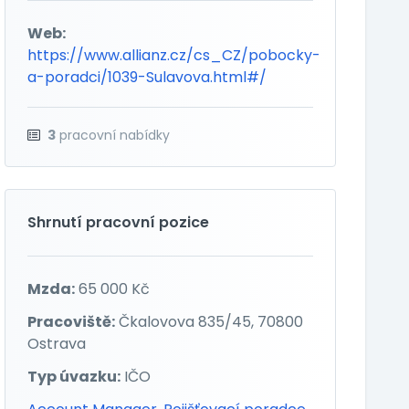
Web:
https://www.allianz.cz/cs_CZ/pobocky-
a-poradci/1039-Sulavova.html#/
3
pracovní nabídky
Shrnutí pracovní pozice
Mzda:
65 000 Kč
Pracoviště:
Čkalovova 835/45, 70800
Ostrava
Typ úvazku:
IČO