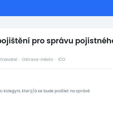
pojištění pro správu pojistn
tnavatel
·
Ostrava-město
·
IČO
kolegyni, který/á se bude podílet na správě