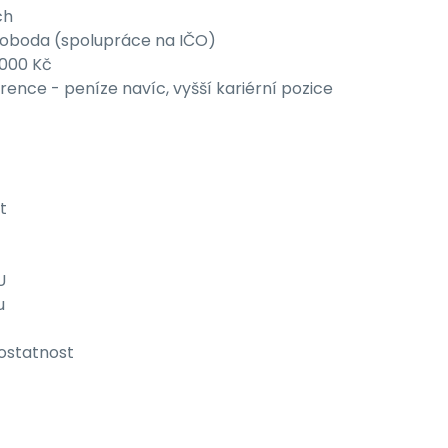
ch
svoboda (spolupráce na IČO)
000 Kč
ence - peníze navíc, vyšší kariérní pozice
t
U
u
ostatnost