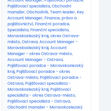
Account Manager
,
Pojišťovací poradce
,
Pojišťovací specialista
,
Obchodní
manažer
,
Obchodník
,
Team leader
,
Key
Account Manager
,
Finance, právo a
pojišťovnictví
,
Finanční poradce
,
Specialista
,
Finanční specialista
,
Moravskoslezský kraj
,
okres Ostrava-
město
,
Ostrava
,
Account Manager -
Moravskoslezský kraj
,
Account
Manager - okres Ostrava-město
,
Account Manager - Ostrava
,
Pojišťovací poradce - Moravskoslezský
kraj
,
Pojišťovací poradce - okres
Ostrava-město
,
Pojišťovací poradce -
Ostrava
,
Pojišťovací specialista -
Moravskoslezský kraj
,
Pojišťovací
specialista - okres Ostrava-město
,
Pojišťovací specialista - Ostrava
,
Obchodní manažer - Moravskoslezský