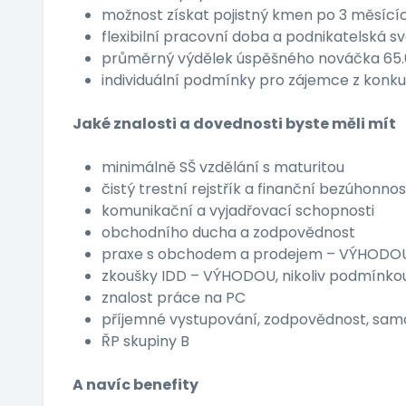
možnost získat pojistný kmen po 3 měsící
flexibilní pracovní doba a podnikatelská 
průměrný výdělek úspěšného nováčka 65.
individuální podmínky pro zájemce z konkur
Jaké znalosti a dovednosti byste měli mít
minimálně SŠ vzdělání s maturitou
čistý trestní rejstřík a finanční bezúhonnos
komunikační a vyjadřovací schopnosti
obchodního ducha a zodpovědnost
praxe s obchodem a prodejem – VÝHODO
zkoušky IDD – VÝHODOU, nikoliv podmínko
znalost práce na PC
příjemné vystupování, zodpovědnost, sam
ŘP skupiny B
A navíc benefity