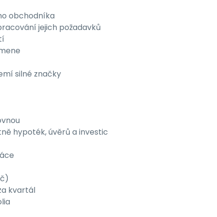
ího obchodníka
pracování jejich požadavků
tí
 kmene
mí silné značky
ťovnou
ně hypoték, úvěrů a investic
ráce
Kč)
a kvartál
lia