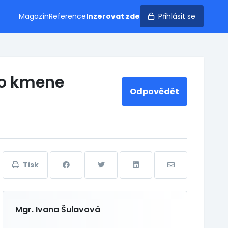
Magazín
Reference
Inzerovat zde
Přihlásit se
ého kmene
Odpovědět
Tisk
Mgr. Ivana Šulavová