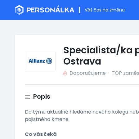
Váš čas na změnu
Specialista/ka 
Ostrava
Doporučujeme
·
TOP zaměs
Popis
Do týmu aktuálně hledáme nového kolegu nebo 
pojistného kmene.
Co vás čeká