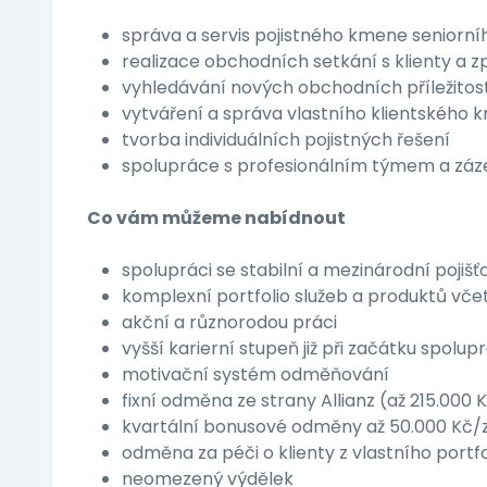
správa a servis pojistného kmene seniorn
realizace obchodních setkání s klienty a z
vyhledávání nových obchodních příležitos
vytváření a správa vlastního klientského
tvorba individuálních pojistných řešení
spolupráce s profesionálním týmem a záze
Co vám můžeme nabídnout
spolupráci se stabilní a mezinárodní pojiš
komplexní portfolio služeb a produktů včet
akční a různorodou práci
vyšší karierní stupeň již při začátku spolup
motivační systém odměňování
fixní odměna ze strany Allianz (až 215.000 
kvartální bonusové odměny až 50.000 Kč/z
odměna za péči o klienty z vlastního portfo
neomezený výdělek