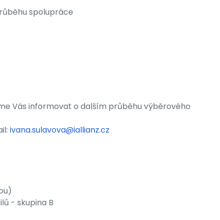
 průběhu spolupráce
deme Vás informovat o dalším průběhu výběrového
il:
ivana.sulavova@iallianz.cz
ou)
lů - skupina B