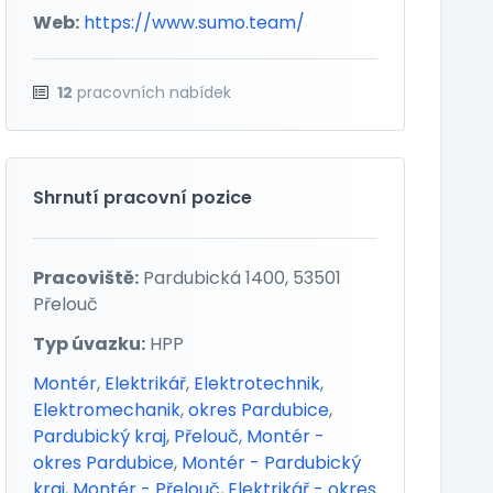
Web:
https://www.sumo.team/
12
pracovních nabídek
Shrnutí pracovní pozice
Pracoviště:
Pardubická 1400, 53501
Přelouč
Typ úvazku:
HPP
Montér
,
Elektrikář
,
Elektrotechnik
,
Elektromechanik
,
okres Pardubice
,
Pardubický kraj
,
Přelouč
,
Montér -
okres Pardubice
,
Montér - Pardubický
kraj
,
Montér - Přelouč
,
Elektrikář - okres