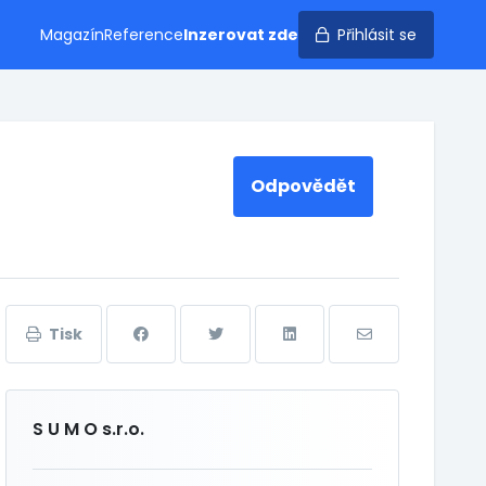
Magazín
Reference
Inzerovat zde
Přihlásit se
Odpovědět
Tisk
S U M O s.r.o.