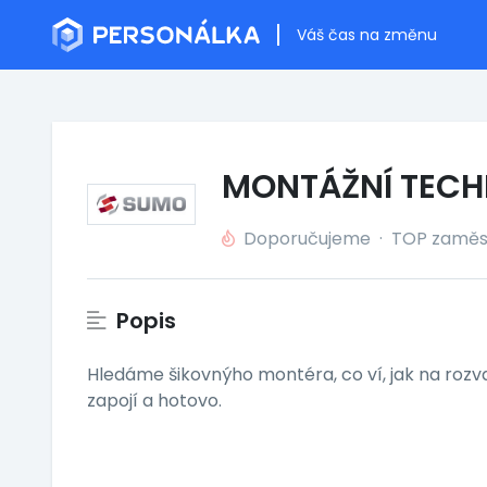
Váš čas na změnu
MONTÁŽNÍ TECH
Doporučujeme
·
TOP zaměs
Popis
Hledáme šikovnýho montéra, co ví, jak na rozva
zapojí a hotovo.