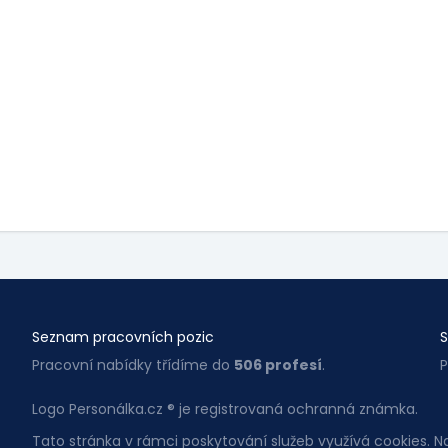
Seznam pracovních pozic
S
Pracovní nabídky třídíme do
506 profesí
.
P
Logo Personálka.cz ® je registrovaná ochranná známka.
Tato stránka v rámci poskytování služeb využívá cookies. 