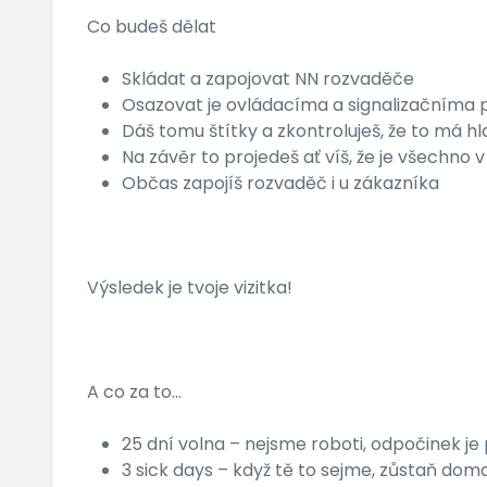
Co budeš dělat
Skládat a zapojovat NN rozvaděče
Osazovat je ovládacíma a signalizačníma
Dáš tomu štítky a zkontroluješ, že to má hl
Na závěr to projedeš ať víš, že je všechno
Občas zapojíš rozvaděč i u zákazníka
Výsledek je tvoje vizitka!
A co za to…
​​​​​​​25 dní volna – nejsme roboti, odpočinek j
3 sick days – když tě to sejme, zůstaň dom