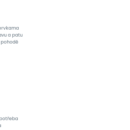
 prvkama
avu a patu
 v pohodě
e potřeba
a