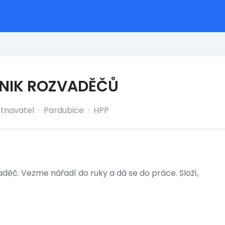
NIK ROZVADĚČŮ
tnavatel
·
Pardubice
·
HPP
děč. Vezme nářadí do ruky a dá se do práce. Složí,