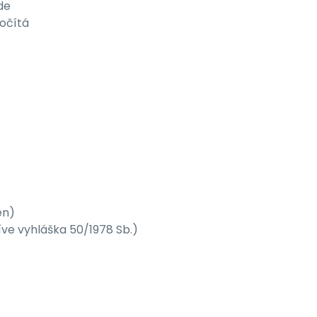
de
počítá
en)
říve vyhláška 50/1978 Sb.)