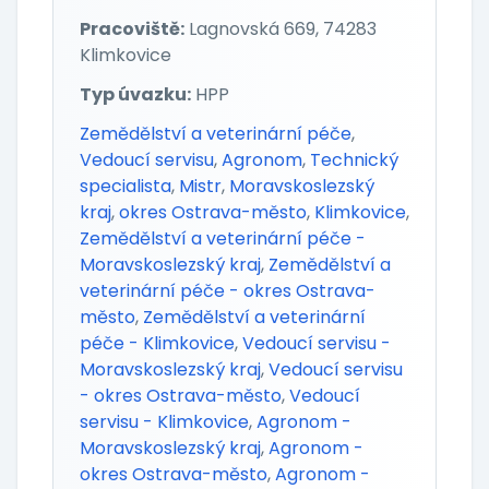
Pracoviště:
Lagnovská 669, 74283
Klimkovice
Typ úvazku:
HPP
Zemědělství a veterinární péče
,
Vedoucí servisu
,
Agronom
,
Technický
specialista
,
Mistr
,
Moravskoslezský
kraj
,
okres Ostrava-město
,
Klimkovice
,
Zemědělství a veterinární péče -
Moravskoslezský kraj
,
Zemědělství a
veterinární péče - okres Ostrava-
město
,
Zemědělství a veterinární
péče - Klimkovice
,
Vedoucí servisu -
Moravskoslezský kraj
,
Vedoucí servisu
- okres Ostrava-město
,
Vedoucí
servisu - Klimkovice
,
Agronom -
Moravskoslezský kraj
,
Agronom -
okres Ostrava-město
,
Agronom -