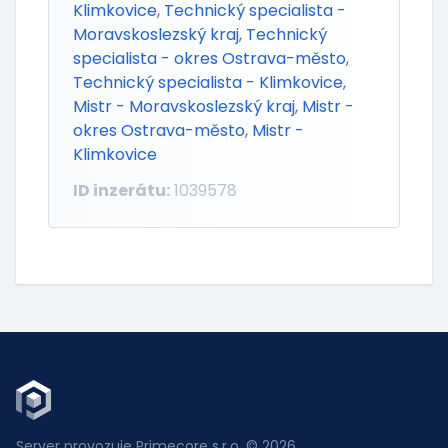
Klimkovice
,
Technický specialista -
Moravskoslezský kraj
,
Technický
specialista - okres Ostrava-město
,
Technický specialista - Klimkovice
,
Mistr - Moravskoslezský kraj
,
Mistr -
okres Ostrava-město
,
Mistr -
Klimkovice
ID inzerátu:
1039578
Server provozuje Primecore s.r.o. © 2026