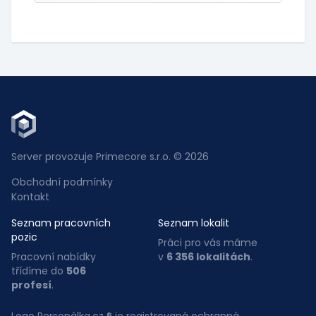
Server provozuje Primecore s.r.o. © 2026
Obchodní podmínky
Kontakt
Seznam pracovních
Seznam lokalit
pozic
Práci pro vás máme
Pracovní nabídky
v
6 356 lokalitách
.
třídíme do
506
profesí
.