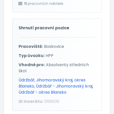
11
pracovních nabídek
Shrnutí pracovní pozice
Pracoviště:
Boskovice
Typ úvazku:
HPP
Vhodné pro:
Absolventy středních
škol
Údržbář
,
Jihomoravský kraj
,
okres
Blansko
,
Údržbář - Jihomoravský kraj
,
Údržbář - okres Blansko
ID inzerátu:
566636