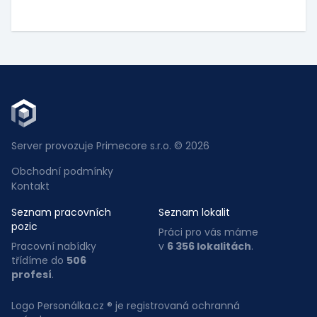
Server provozuje Primecore s.r.o. © 2026
Obchodní podmínky
Kontakt
Seznam pracovních
Seznam lokalit
pozic
Práci pro vás máme
Pracovní nabídky
v
6 356 lokalitách
.
třídíme do
506
profesí
.
Logo Personálka.cz ® je registrovaná ochranná