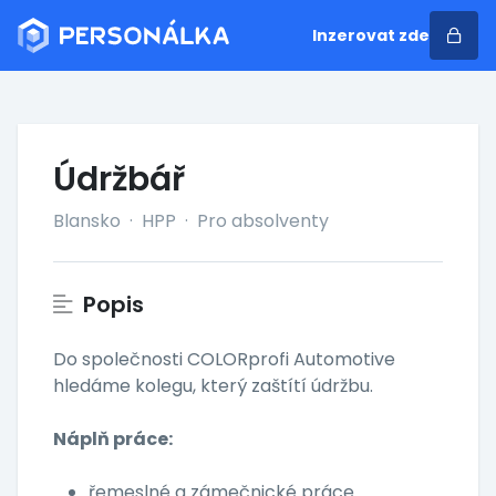
Inzerovat zde
Údržbář
Blansko
·
HPP
·
Pro absolventy
Popis
Do společnosti COLORprofi Automotive
hledáme kolegu, který zaštítí údržbu.
Náplň práce:
řemeslné a zámečnické práce