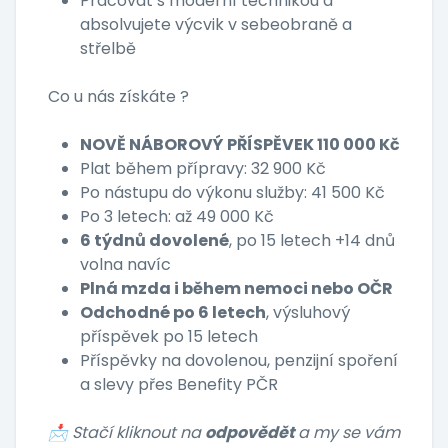
Pracovat s moderní technikou a
absolvujete výcvik v sebeobraně a
střelbě
Co u nás získáte ?
NOVĚ NÁBOROVÝ PŘÍSPĚVEK 110 000 Kč
Plat během přípravy: 32 900 Kč
Po nástupu do výkonu služby: 41 500 Kč
Po 3 letech: až 49 000 Kč
6 týdnů dovolené
, po 15 letech +14 dnů
volna navíc
Plná mzda i během nemoci nebo OČR
Odchodné po 6 letech
, výsluhový
příspěvek po 15 letech
Příspěvky na dovolenou, penzijní spoření
a slevy přes Benefity PČR
📩 Stačí kliknout na
odpovědět
a my se vám