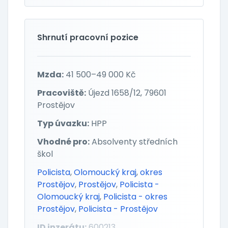
Shrnutí pracovní pozice
Mzda:
41 500–49 000 Kč
Pracoviště:
Újezd 1658/12, 79601
Prostějov
Typ úvazku:
HPP
Vhodné pro:
Absolventy středních
škol
Policista
,
Olomoucký kraj
,
okres
Prostějov
,
Prostějov
,
Policista -
Olomoucký kraj
,
Policista - okres
Prostějov
,
Policista - Prostějov
ID inzerátu:
600213