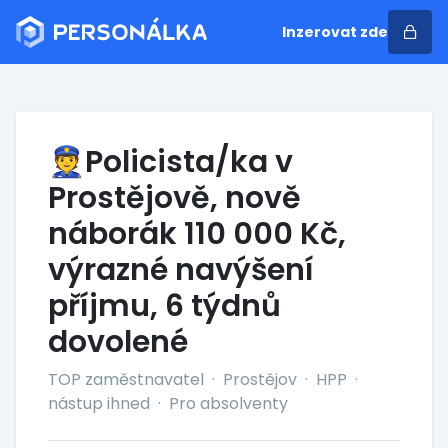
Inzerovat zde
👮Policista/ka v
Prostějově, nově
náborák 110 000 Kč,
výrazné navýšení
příjmu, 6 týdnů
dovolené
TOP zaměstnavatel
·
Prostějov
·
HPP
·
nástup ihned
·
Pro absolventy