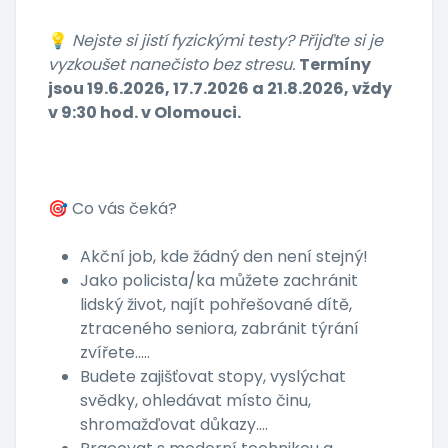
💡
Nejste si jistí fyzickými testy? Přijďte si je
vyzkoušet nanečisto bez stresu.
Termíny
jsou 19.6.2026, 17.7.2026 a 21.8.2026, vždy
v 9:30 hod. v Olomouci.
🎯 Co vás čeká?
Akční job, kde žádný den není stejný!
Jako policista/ka můžete zachránit
lidský život, najít pohřešované dítě,
ztraceného seniora, zabránit týrání
zvířete…..
Budete zajišťovat stopy, vyslýchat
svědky, ohledávat místo činu,
shromažďovat důkazy….