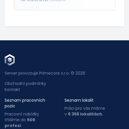
Server provozuje Primecore s.r.o. © 2026
Obchodní podmínky
Kontakt
Seznam pracovních
Seznam lokalit
pozic
Práci pro vás máme
Pracovní nabídky
v
6 356 lokalitách
.
třídíme do
506
profesí
.