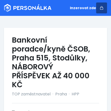
Inzerovat zde
Bankovní
poradce/kyně ČSOB,
Praha 515, Stodůlky,
NÁBOROVÝ
PŘÍSPĚVEK AŽ 40 000
KČ
TOP zaměstnavatel
·
Praha
·
HPP