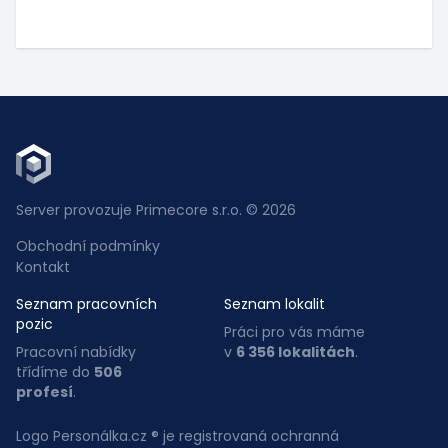
Server provozuje Primecore s.r.o. © 2026
Obchodní podmínky
Kontakt
Seznam pracovních
Seznam lokalit
pozic
Práci pro vás máme
Pracovní nabídky
v
6 356 lokalitách
.
třídíme do
506
profesí
.
Logo Personálka.cz ® je registrovaná ochranná