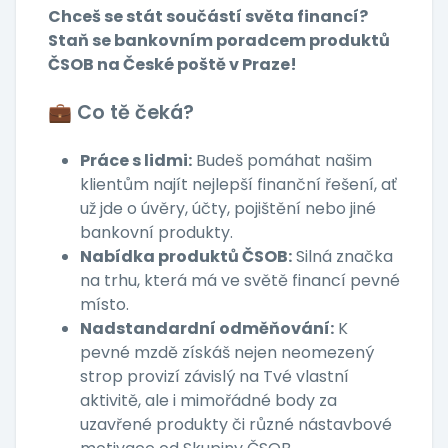
Chceš se stát součástí světa financí?
Staň se bankovním poradcem produktů
ČSOB na České poště v Praze!
💼 Co tě čeká?
Práce s lidmi:
Budeš pomáhat našim
klientům najít nejlepší finanční řešení, ať
už jde o úvěry, účty, pojištění nebo jiné
bankovní produkty.
Nabídka produktů ČSOB:
Silná značka
na trhu, která má ve světě financí pevné
místo.
Nadstandardní odměňování:
K
pevné mzdě získáš nejen neomezený
strop provizí závislý na Tvé vlastní
aktivitě, ale i mimořádné body za
uzavřené produkty či různé nástavbové