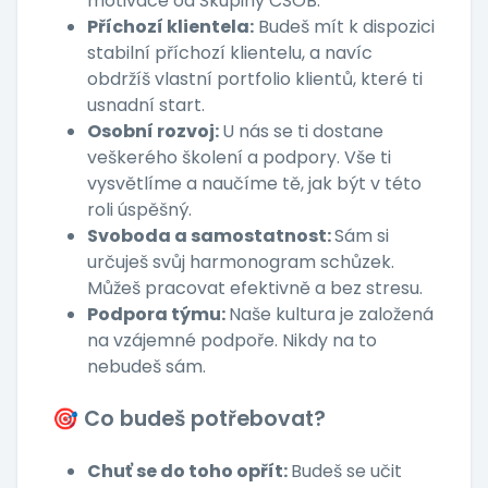
motivace od Skupiny ČSOB.
Příchozí klientela:
Budeš mít k dispozici
stabilní příchozí klientelu, a navíc
obdržíš vlastní portfolio klientů, které ti
usnadní start.
Osobní rozvoj:
U nás se ti dostane
veškerého školení a podpory. Vše ti
vysvětlíme a naučíme tě, jak být v této
roli úspěšný.
Svoboda a samostatnost:
Sám si
určuješ svůj harmonogram schůzek.
Můžeš pracovat efektivně a bez stresu.
Podpora týmu:
Naše kultura je založená
na vzájemné podpoře. Nikdy na to
nebudeš sám.
🎯 Co budeš potřebovat?
Chuť se do toho opřít:
Budeš se učit