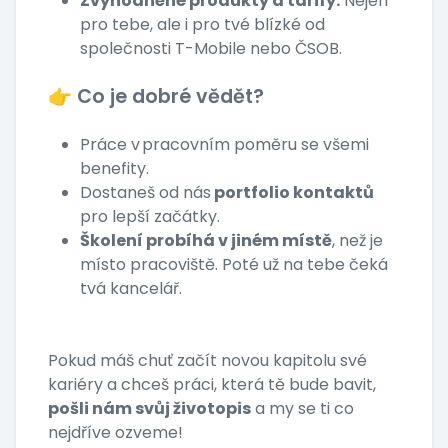
Zvýhodněné produkty a tarify:
Nejen
pro tebe, ale i pro tvé blízké od
společnosti T-Mobile nebo ČSOB.
👉 Co je dobré vědět?
Práce v pracovním poměru se všemi
benefity.
Dostaneš od nás
portfolio kontaktů
pro lepší začátky.
Školení probíhá v jiném místě
, než je
místo pracoviště. Poté už na tebe čeká
tvá kancelář.
Pokud máš chuť začít novou kapitolu své
kariéry a chceš práci, která tě bude bavit,
pošli nám svůj životopis
a my se ti co
nejdříve ozveme!