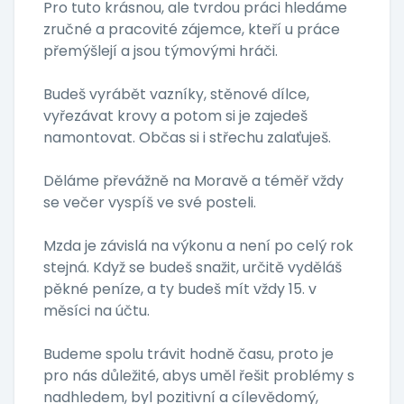
Pro tuto krásnou, ale tvrdou práci hledáme
zručné a pracovité zájemce, kteří u práce
přemýšlejí a jsou týmovými hráči.
Budeš vyrábět vazníky, stěnové dílce,
vyřezávat krovy a potom si je zajedeš
namontovat. Občas si i střechu zalaťuješ.
Děláme převážně na Moravě a téměř vždy
se večer vyspíš ve své posteli.
Mzda je závislá na výkonu a není po celý rok
stejná. Když se budeš snažit, určitě vyděláš
pěkné peníze, a ty budeš mít vždy 15. v
měsíci na účtu.
Budeme spolu trávit hodně času, proto je
pro nás důležité, abys uměl řešit problémy s
nadhledem, byl pozitivní a cílevědomý,