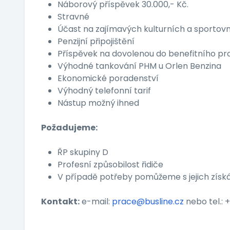
Náborový příspěvek 30.000,- Kč.
Stravné
Účast na zajímavých kulturních a sportovn
Penzijní připojištění
Příspěvek na dovolenou do benefitního p
Výhodné tankování PHM u Orlen Benzina
Ekonomické poradenství
Výhodný telefonní tarif
Nástup možný ihned
Požadujeme:
ŘP skupiny D
Profesní způsobilost řidiče
V případě potřeby pomůžeme s jejich zís
Kontakt:
e-mail:
prace@busline.cz
nebo tel.: