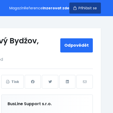
Magazín
Reference
Inzerovat zde
Přihlásit se
vý Bydžov,
Odpovědět
ed
Tisk
BusLine Support s.r.o.