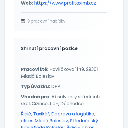
Web:
https://www.profitaximb.cz
3
pracovní nabídky
Shrnutí pracovní pozice
Pracoviště:
Havlíčkova 1149, 29301
Mladá Boleslav
Typ úvazku:
DPP
Vhodné pro:
Absolventy středních
škol, Cizince, 50+, Důchodce
Řidič
,
Taxikář
,
Doprava a logistika
,
okres Mladá Boleslav
,
Středočeský
kraj
,
Mladá Boleslav
,
Řidič - okres