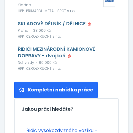
Kladno
HPP · PRIMAPOL-METAL-SPOT s.r.o.
SKLADOVÝ DĚLNÍK / DĚLNICE
Praha
·
38 000 Kč
HPP · ČEROZFRUCHT s.r.o.
ŘIDIČI MEZINÁRODNÍ KAMIONOVÉ
DOPRAVY - dvojkaři
Nehvizdy
·
60 000 Kč
HPP · ČEROZFRUCHT s.r.o.
Kompletní nabídka práce
Jakou práci hledáte?
Řidič vysokozdvižného vozíku -