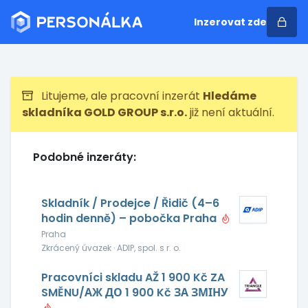
Inzerovat zde
Litujeme, ale pracovní inzerát
Hledáme
skladníka GOLD GROUP s.r.o.
již není aktuální.
Podobné inzeráty:
Skladník / Prodejce / Řidič (4–6
hodin denně) – pobočka Praha
Praha
Zkrácený úvazek · ADIP, spol. s r. o.
Pracovníci skladu AŽ 1 900 Kč ZA
SMĚNU/АЖ ДО 1 900 Kč ЗА ЗМІНУ