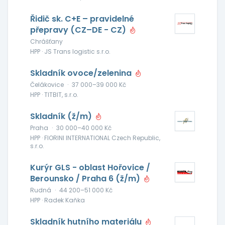
Řidič sk. C+E – pravidelné
přepravy (CZ–DE - CZ)
Chrášťany
HPP · JS Trans logistic s.r.o.
Skladník ovoce/zelenina
Čelákovice
·
37 000–39 000 Kč
HPP · TITBIT, s.r.o.
Skladník (ž/m)
Praha
·
30 000–40 000 Kč
HPP · FIORINI INTERNATIONAL Czech Republic,
s.r.o.
Kurýr GLS - oblast Hořovice /
Berounsko / Praha 6 (ž/m)
Rudná
·
44 200–51 000 Kč
HPP · Radek Kaňka
Skladník hutního materiálu