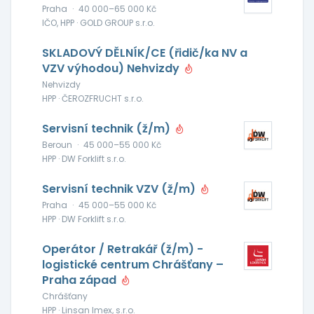
Praha
·
40 000–65 000 Kč
IČO, HPP · GOLD GROUP s.r.o.
SKLADOVÝ DĚLNÍK/CE (řidič/ka NV a
VZV výhodou) Nehvizdy
Nehvizdy
HPP · ČEROZFRUCHT s.r.o.
Servisní technik (ž/m)
Beroun
·
45 000–55 000 Kč
HPP · DW Forklift s.r.o.
Servisní technik VZV (ž/m)
Praha
·
45 000–55 000 Kč
HPP · DW Forklift s.r.o.
Operátor / Retrakář (ž/m) -
logistické centrum Chrášťany –
Praha západ
Chrášťany
HPP · Linsan Imex, s.r.o.