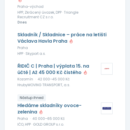
Praha-východ
HPP, Zkrácený úvazek, DPP · Triangle
Recruitment CZ s.r.o.
Dnes
Skladník / Skladnice – práce na letišti
Václava Havla Praha
Praha
HPP · Skyport a.s.
ŘIDIČ C | Praha | výplata 15. na
účtě | Až 45 000 Kč čistého
Kozomín
·
42 000–45 000 Kč
HrubyMOVING TRANSPORT, a.s.
Nástup ihned
Hledáme skladníky ovoce-
zelenina
Praha
·
40 000–65 000 Kč
IČO, HPP · GOLD GROUP s.r.o.