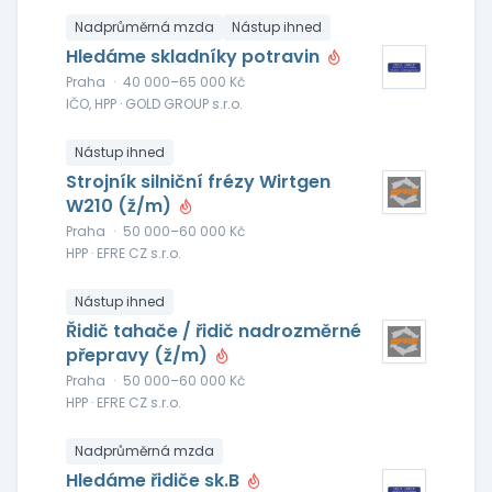
Nadprůměrná mzda
Nástup ihned
Hledáme skladníky potravin
Praha
·
40 000–65 000 Kč
IČO, HPP · GOLD GROUP s.r.o.
Nástup ihned
Strojník silniční frézy Wirtgen
W210 (ž/m)
Praha
·
50 000–60 000 Kč
HPP · EFRE CZ s.r.o.
Nástup ihned
Řidič tahače / řidič nadrozměrné
přepravy (ž/m)
Praha
·
50 000–60 000 Kč
HPP · EFRE CZ s.r.o.
Nadprůměrná mzda
Hledáme řidiče sk.B