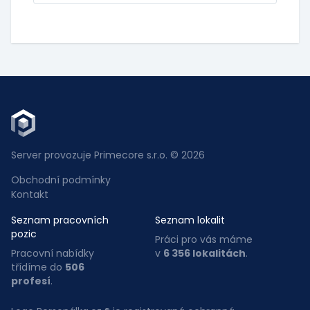
Server provozuje Primecore s.r.o. © 2026
Obchodní podmínky
Kontakt
Seznam pracovních
Seznam lokalit
pozic
Práci pro vás máme
Pracovní nabídky
v
6 356 lokalitách
.
třídíme do
506
profesí
.