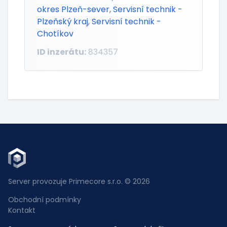
okres Plzeň-sever
,
Servisní technik -
Plzeňský kraj
,
Servisní technik -
Chotíkov
ID inzerátu:
834357
Server provozuje Primecore s.r.o. © 2026
Obchodní podmínky
Kontakt