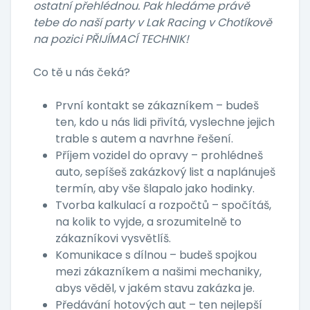
ostatní přehlédnou. Pak hledáme právě
tebe do naší party v Lak Racing v Chotíkově
na pozici PŘIJÍMACÍ TECHNIK!
Co tě u nás čeká?
První kontakt se zákazníkem – budeš
ten, kdo u nás lidi přivítá, vyslechne jejich
trable s autem a navrhne řešení.
Příjem vozidel do opravy – prohlédneš
auto, sepíšeš zakázkový list a naplánuješ
termín, aby vše šlapalo jako hodinky.
Tvorba kalkulací a rozpočtů – spočítáš,
na kolik to vyjde, a srozumitelně to
zákazníkovi vysvětlíš.
Komunikace s dílnou – budeš spojkou
mezi zákazníkem a našimi mechaniky,
abys věděl, v jakém stavu zakázka je.
Předávání hotových aut – ten nejlepší