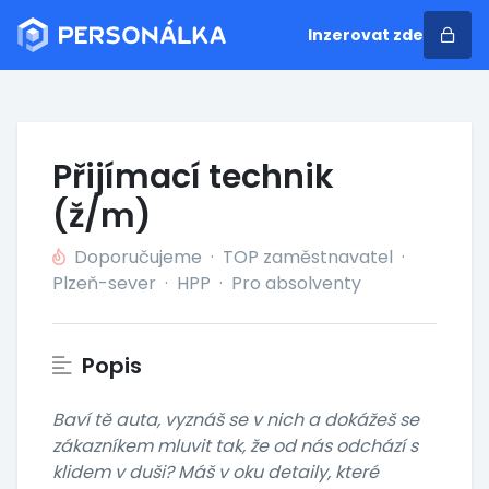
Inzerovat zde
Přijímací technik
(ž/m)
Doporučujeme
·
TOP zaměstnavatel
·
Plzeň-sever
·
HPP
·
Pro absolventy
Popis
Baví tě auta, vyznáš se v nich a dokážeš se
zákazníkem mluvit tak, že od nás odchází s
klidem v duši? Máš v oku detaily, které