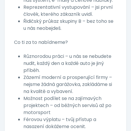
náš systém, e-maily a cenové nabídky.
Reprezentativní vystupování – jsi první
člověk, kterého zákazník uvidí.
Řidičský průkaz skupiny B – bez toho se
u nás neobejdeš.
Co ti za to nabídneme?
Různorodou práci – u nás se nebudete
nudit, každý den a každé auto je jiný
příběh.
Zázemí moderní a prosperující firmy –
nejsme žádná garážovka, zakládáme si
na kvalitě a vybavení.
Možnost podílet se na zajímavých
projektech – od běžných servisů až po
motorsport
Férovou výplatu – tvůj přístup a
nasazení dokážeme ocenit.