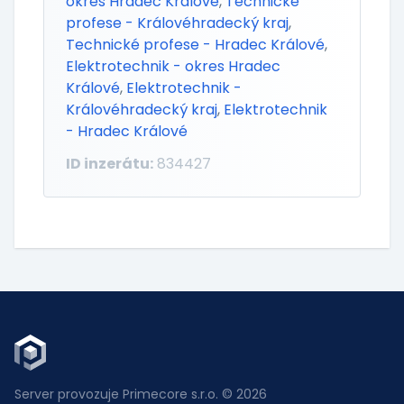
okres Hradec Králové
,
Technické
profese - Královéhradecký kraj
,
Technické profese - Hradec Králové
,
Elektrotechnik - okres Hradec
Králové
,
Elektrotechnik -
Královéhradecký kraj
,
Elektrotechnik
- Hradec Králové
ID inzerátu:
834427
Server provozuje Primecore s.r.o. © 2026