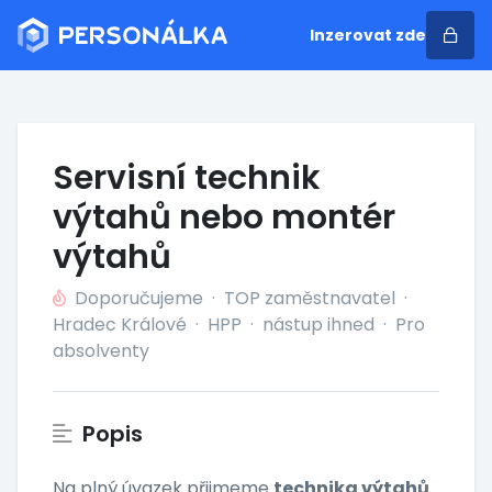
Inzerovat zde
Servisní technik
výtahů nebo montér
výtahů
Doporučujeme
·
TOP zaměstnavatel
·
Hradec Králové
·
HPP
·
nástup ihned
·
Pro
absolventy
Popis
Na plný úvazek přijmeme
technika výtahů