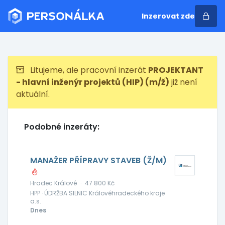
Inzerovat zde
Litujeme, ale pracovní inzerát
PROJEKTANT
- hlavní inženýr projektů (HIP) (m/ž)
již není
aktuální.
Podobné inzeráty:
MANAŽER PŘÍPRAVY STAVEB (Ž/M)
Hradec Králové
·
47 800 Kč
HPP · ÚDRŽBA SILNIC Královéhradeckého kraje
a.s.
Dnes