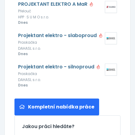
PROJEKTANT ELEKTRO A MaR
Přelouč
HPP · S U M O s.r.o.
Dnes
Projektant elektro - slaboproud
Praskačka
DAHASL s.r.o.
Dnes
Projektant elektro - silnoproud
Praskačka
DAHASL s.r.o.
Dnes
Kompletní nabídka práce
Jakou práci hledáte?