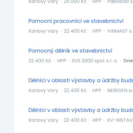
Karlovy Vary
·
25 000 Kč
·
HPP
·
Pasivstav s.
Pomocní pracovníci ve stavebnictví
Karlovy Vary
·
22 400 Kč
·
HPP
·
VINMAST s.r
Pomocný dělník ve stavebnictví
22 400 Kč
·
HPP
·
SVS 2000 spol. s r. o.
·
Dne
Dělníci v oblasti výstavby a údržby bud
Karlovy Vary
·
22 400 Kč
·
HPP
·
NERESEN a.
Dělníci v oblasti výstavby a údržby bud
Karlovy Vary
·
22 400 Kč
·
HPP
·
KV-INSTAV s