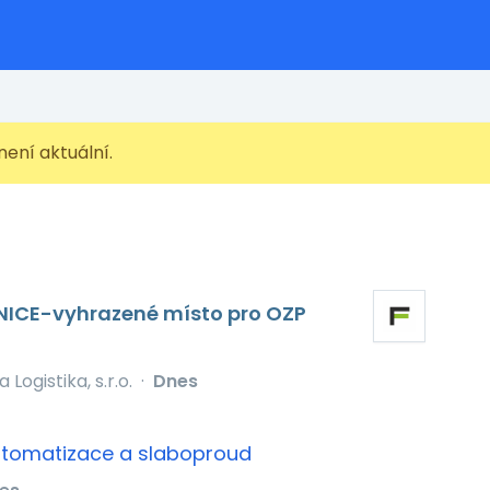
 není aktuální.
NICE-vyhrazené místo pro OZP
pa Logistika, s.r.o.
·
Dnes
 automatizace a slaboproud