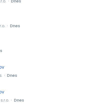
r.o.
·
Dnes
.o.
·
Dnes
s
ov
s.
·
Dnes
ov
.r.o.
·
Dnes