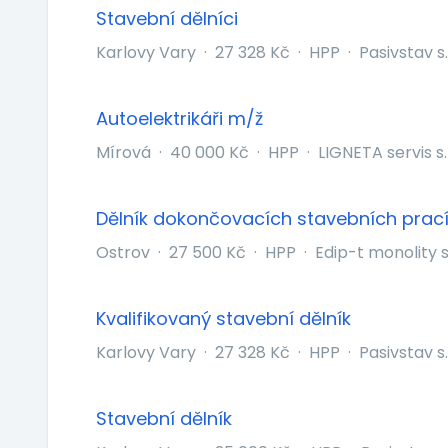
Stavební dělníci
Karlovy Vary
·
27 328 Kč
·
HPP
·
Pasivstav s.
Autoelektrikáři m/ž
Mírová
·
40 000 Kč
·
HPP
·
LIGNETA servis s.
Dělník dokončovacích stavebních prac
Ostrov
·
27 500 Kč
·
HPP
·
Edip-t monolity s.
Kvalifikovaný stavební dělník
Karlovy Vary
·
27 328 Kč
·
HPP
·
Pasivstav s.
Stavební dělník