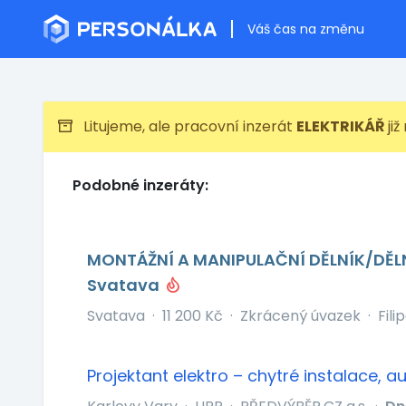
Váš čas na změnu
Litujeme, ale pracovní inzerát
ELEKTRIKÁŘ
již
Podobné inzeráty:
MONTÁŽNÍ A MANIPULAČNÍ DĚLNÍK/DĚL
Svatava
Svatava
·
11 200 Kč
·
Zkrácený úvazek
·
Fili
Projektant elektro – chytré instalace,