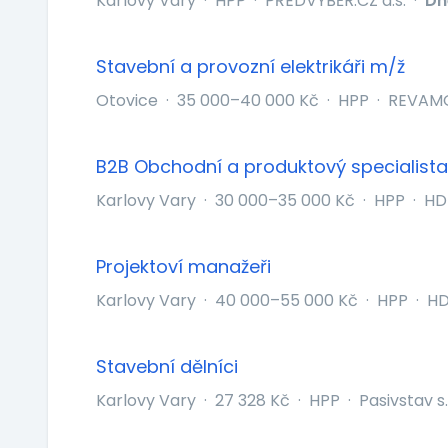
Karlovy Vary
·
HPP
·
PŘEDVÝBĚR.CZ a.s.
·
Dn
Stavební a provozní elektrikáři m/ž
Otovice
·
35 000–40 000 Kč
·
HPP
·
REVAMON
B2B Obchodní a produktový specialista
Karlovy Vary
·
30 000–35 000 Kč
·
HPP
·
HDT
Projektoví manažeři
Karlovy Vary
·
40 000–55 000 Kč
·
HPP
·
HD
Stavební dělníci
Karlovy Vary
·
27 328 Kč
·
HPP
·
Pasivstav s.