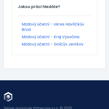
Jakou práci hledáte?
Mzdový účetní - okres Havlíčkův
Brod
Mzdový účetní - Kraj Vysočina
Mzdový účetní - Golčův Jeníkov
Server provozuje Primecore s.r.o. © 2026