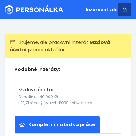
Inzerovat zde
Litujeme, ale pracovní inzerát
Mzdová
účetní
již není aktuální.
Podobné inzeráty:
Mzdová účetní
Chrudim
·
40 000 Kč
HPP, Zkrácený úvazek · PORS software a.s.
Kompletní nabídka práce