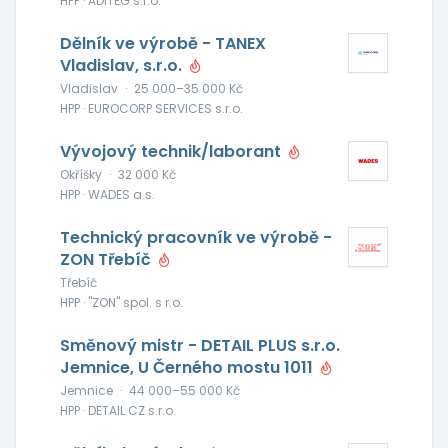
HPP · ADITEG s.r.o.
Dělník ve výrobě - TANEX
Vladislav, s.r.o.
Vladislav
·
25 000–35 000 Kč
HPP · EUROCORP SERVICES s.r.o.
Vývojový technik/laborant
Okříšky
·
32 000 Kč
HPP · WADES a.s.
Technický pracovník ve výrobě -
ZON Třebíč
Třebíč
HPP · "ZON" spol. s r.o.
Směnový mistr - DETAIL PLUS s.r.o.
Jemnice, U Černého mostu 1011
Jemnice
·
44 000–55 000 Kč
HPP · DETAIL CZ s.r.o.