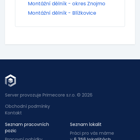
Montážní dělník - okres Znojmo
Montážní dělník - Blížkovice
Server provozuje Primecore s.r.o. © 2026
Obchodní podmínky
Kontakt
Seznam pracovních
Seznam lokalit
pozic
Práci pro vás máme
Pracovní nabídky
v
6 356 lokalitách
.