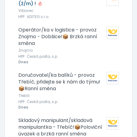
(ž/m) !
Vrbovec
HPP · ADITEG s.r.o.
Operátor/ka v logistice - provoz
Znojmo - Dobšice!📦 Brzká ranní
směna
Znojmo
HPP · Česká pošta, s.p.
Dnes
Doručovatel/ka balíků - provoz
Třebíč, přidejte se k nám do týmu!
📦Ranní směna
Třebíč
HPP · Česká pošta, s.p.
Dnes
Skladový manipulant/skladová
manipulantka - Třebíč!📦Poloviční
úvazek a brzká ranní směna