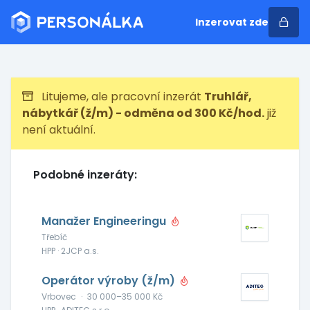
Inzerovat zde
Litujeme, ale pracovní inzerát
Truhlář,
nábytkář (ž/m) - odměna od 300 Kč/hod.
již
není aktuální.
Podobné inzeráty:
Manažer Engineeringu
Třebíč
HPP · 2JCP a.s.
Operátor výroby (ž/m)
Vrbovec
·
30 000–35 000 Kč