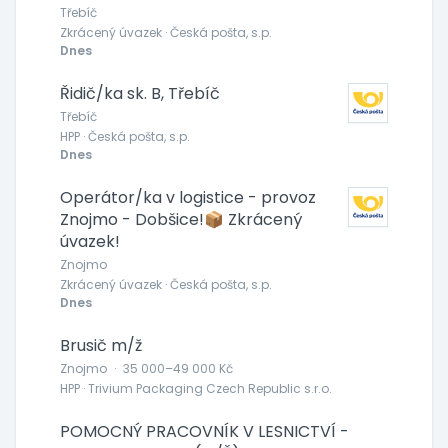
Třebíč
Zkrácený úvazek · Česká pošta, s.p.
Dnes
Řidič/ka sk. B, Třebíč
Třebíč
HPP · Česká pošta, s.p.
Dnes
Operátor/ka v logistice - provoz
Znojmo - Dobšice!📦 Zkrácený
úvazek!
Znojmo
Zkrácený úvazek · Česká pošta, s.p.
Dnes
Brusič m/ž
Znojmo
·
35 000–49 000 Kč
HPP · Trivium Packaging Czech Republic s.r.o.
POMOCNÝ PRACOVNÍK V LESNICTVÍ -