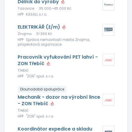
Dělník do výroby
Tasovice
·
35 000–45 000 Kč
HPP · KASALI, s.r.o.
ELEKTRIKÁŘ (ž/m)
Znojmo
·
31 360 Kč
HPP · Správa nemovitostí města Znojma,
příspěvková organizace
Pracovník vyfukování PET lahví -
ZON Třebíč
Třebíč
HPP · "ZON" spol. s r.o.
Dlouhodobá spolupráce
Mechanik - dozor na výrobní lince
- ZON Třebíč
Třebíč
HPP · "ZON" spol. s r.o.
Koordinátor expedice a skladu