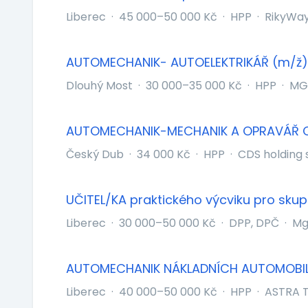
Liberec
·
45 000–50 000 Kč
·
HPP
·
RikyWay 
AUTOMECHANIK- AUTOELEKTRIKÁŘ (m/ž)
Dlouhý Most
·
30 000–35 000 Kč
·
HPP
·
MG 
AUTOMECHANIK-MECHANIK A OPRAVÁŘ 
Český Dub
·
34 000 Kč
·
HPP
·
CDS holding s
UČITEL/KA praktického výcviku pro skup
Liberec
·
30 000–50 000 Kč
·
DPP, DPČ
·
Mg
AUTOMECHANIK NÁKLADNÍCH AUTOMOBI
Liberec
·
40 000–50 000 Kč
·
HPP
·
ASTRA T