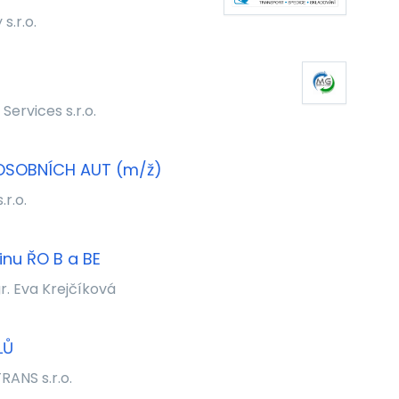
s.r.o.
Services s.r.o.
OSOBNÍCH AUT (m/ž)
.r.o.
inu ŘO B a BE
r. Eva Krejčíková
LŮ
RANS s.r.o.