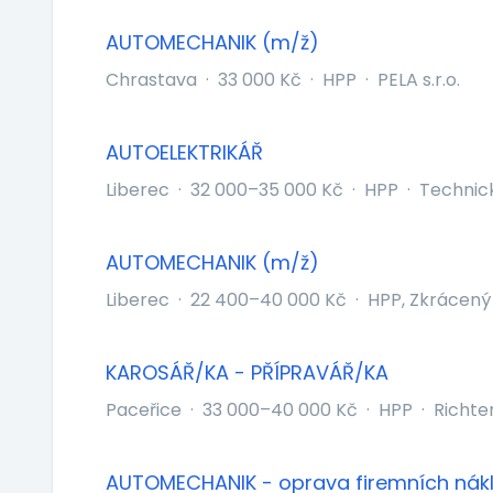
AUTOMECHANIK (m/ž)
Chrastava
·
33 000 Kč
·
HPP
·
PELA s.r.o.
AUTOELEKTRIKÁŘ
Liberec
·
32 000–35 000 Kč
·
HPP
·
Technick
AUTOMECHANIK (m/ž)
Liberec
·
22 400–40 000 Kč
·
HPP, Zkrácený
KAROSÁŘ/KA - PŘÍPRAVÁŘ/KA
Paceřice
·
33 000–40 000 Kč
·
HPP
·
Richter
AUTOMECHANIK - oprava firemních nákl