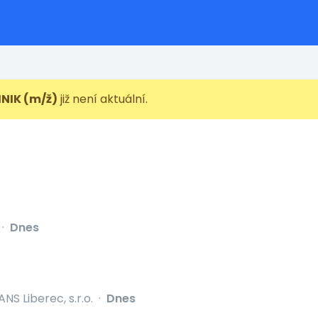
NIK (m/ž)
již není aktuální.
·
Dnes
NS Liberec, s.r.o.
·
Dnes