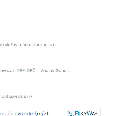
é služby města Liberec, p.o.
 úvazek, DPP, DPČ
·
Václav Gehart
 autoservis s.r.o.
adních vozidel (m/ž)