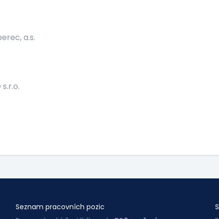
erec, a.s.
.r.o.
Seznam pracovních pozic
S