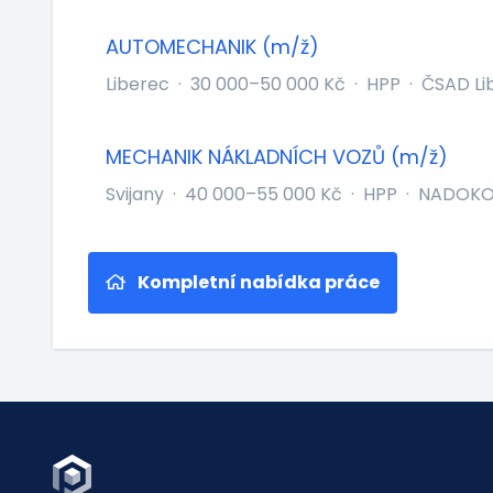
AUTOMECHANIK (m/ž)
Liberec
·
30 000–50 000 Kč
·
HPP
·
ČSAD Lib
MECHANIK NÁKLADNÍCH VOZŮ (m/ž)
Svijany
·
40 000–55 000 Kč
·
HPP
·
NADOKO s
Kompletní nabídka práce