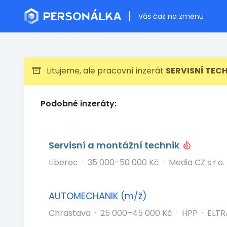
Váš čas na změnu
Litujeme, ale pracovní inzerát
SERVISNÍ TECH
Podobné inzeráty:
Servisní a montážní technik
Liberec
·
35 000–50 000 Kč
·
Media CZ s.r.o.
AUTOMECHANIK (m/ž)
Chrastava
·
25 000–45 000 Kč
·
HPP
·
ELTRA