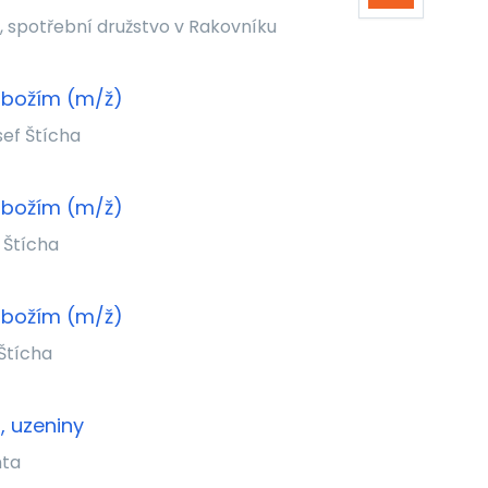
 spotřební družstvo v Rakovníku
zbožím (m/ž)
sef Štícha
zbožím (m/ž)
f Štícha
zbožím (m/ž)
 Štícha
 uzeniny
hta