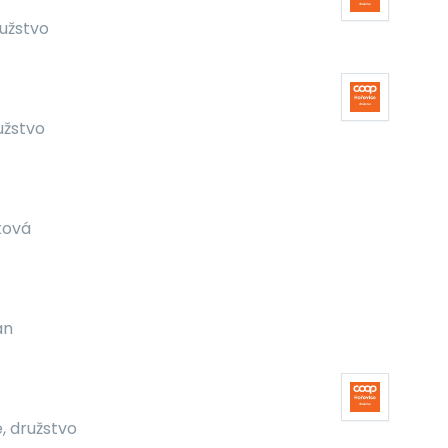
užstvo
užstvo
ková
an
, družstvo