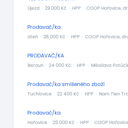
Újezd
·
29 000 Kč
·
HPP
·
COOP Hořovice, dr
Prodavač/ka
Liteň
·
28 000 Kč
·
HPP
·
COOP Hořovice, dr
PRODAVAČ/KA
Beroun
·
24 000 Kč
·
HPP
·
Miloslava Potůč
Prodavač/ka smíšeného zboží
Tuchlovice
·
22 400 Kč
·
HPP
·
Nam Tien Tr
Prodavač/ka
Hořovice
·
25 000 Kč
·
HPP
·
COOP Hořovice