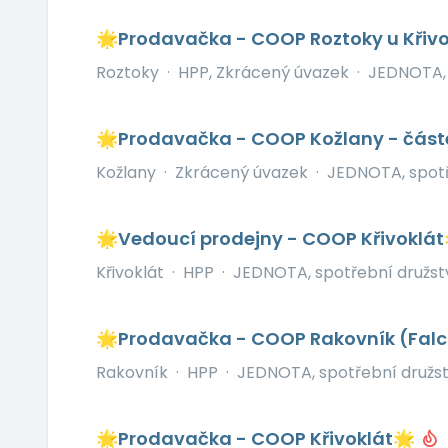
🌟Prodavačka - COOP Roztoky u Křiv
Roztoky
·
HPP, Zkrácený úvazek
·
JEDNOTA, 
🌟Prodavačka - COOP Kožlany - čás
Kožlany
·
Zkrácený úvazek
·
JEDNOTA, spotř
🌟Vedoucí prodejny - COOP Křivoklá
Křivoklát
·
HPP
·
JEDNOTA, spotřební družst
🌟Prodavačka - COOP Rakovník (Fal
Rakovník
·
HPP
·
JEDNOTA, spotřební družst
🌟Prodavačka - COOP Křivoklát🌟