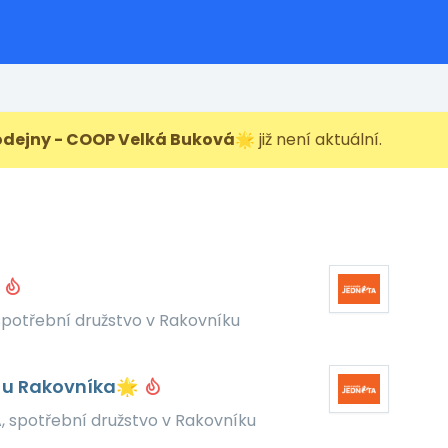
odejny - COOP Velká Buková🌟
již není aktuální.

potřební družstvo v Rakovníku
e u Rakovníka🌟
 spotřební družstvo v Rakovníku