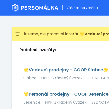
Váš čas na změnu
Litujeme, ale pracovní inzerát
🌟Vedoucí pr
Podobné inzeráty:
🌟Vedoucí prodejny - COOP Slabce
Slabce
·
HPP, Zkrácený úvazek
·
JEDNOTA, s
🌟Personál prodejny - COOP Jesenic
Jesenice
·
HPP, Zkrácený úvazek
·
JEDNOTA,