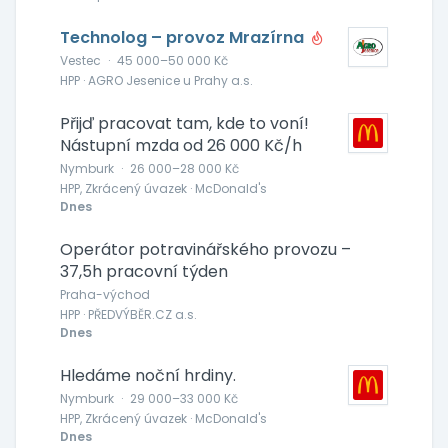
Technolog – provoz Mrazírna
Vestec
·
45 000–50 000 Kč
HPP · AGRO Jesenice u Prahy a.s.
Přijď pracovat tam, kde to voní!
Nástupní mzda od 26 000 Kč/h
Nymburk
·
26 000–28 000 Kč
HPP, Zkrácený úvazek · McDonald's
Dnes
Operátor potravinářského provozu –
37,5h pracovní týden
Praha-východ
HPP · PŘEDVÝBĚR.CZ a.s.
Dnes
Hledáme noční hrdiny.
Nymburk
·
29 000–33 000 Kč
HPP, Zkrácený úvazek · McDonald's
Dnes