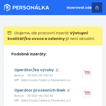
Inzerovat zde
Litujeme, ale pracovní inzerát
Výstupní
kvalitář/ka ovoce a zeleniny
již není aktuální.
Podobné inzeráty:
Operátor/ka výroby
Byšice
·
26 000–35 000 Kč
HPP · Orkla Foods Česko a Slovensko a.s.
Operátor procesních linek
Byšice
·
35 000–40 000 Kč
HPP · Orkla Foods Česko a Slovensko a.s.