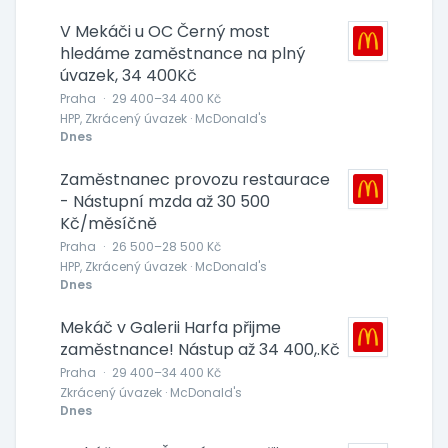
V Mekáči u OC Černý most
hledáme zaměstnance na plný
úvazek, 34 400Kč
Praha
·
29 400–34 400 Kč
HPP, Zkrácený úvazek · McDonald's
Dnes
Zaměstnanec provozu restaurace
- Nástupní mzda až 30 500
Kč/měsíčně
Praha
·
26 500–28 500 Kč
HPP, Zkrácený úvazek · McDonald's
Dnes
Mekáč v Galerii Harfa přijme
zaměstnance! Nástup až 34 400,.Kč
Praha
·
29 400–34 400 Kč
Zkrácený úvazek · McDonald's
Dnes