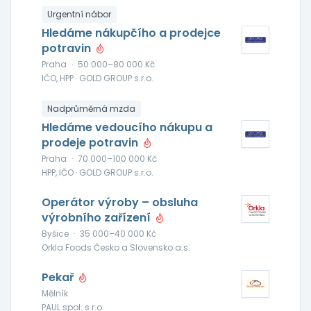
Urgentní nábor
Hledáme nákupčího a prodejce
potravin
Praha
·
50 000–80 000 Kč
IČO, HPP · GOLD GROUP s.r.o.
Nadprůměrná mzda
Hledáme vedoucího nákupu a
prodeje potravin
Praha
·
70 000–100 000 Kč
HPP, IČO · GOLD GROUP s.r.o.
Operátor výroby – obsluha
výrobního zařízení
Byšice
·
35 000–40 000 Kč
Orkla Foods Česko a Slovensko a.s.
Pekař
Mělník
PAUL spol. s r.o.