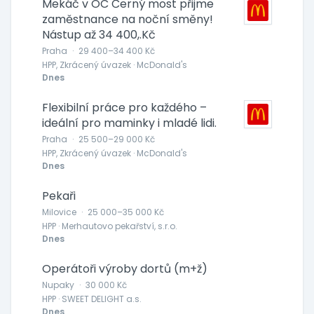
Mekáč v OC Černý most přijme
zaměstnance na noční směny!
Nástup až 34 400,.Kč
Praha
·
29 400–34 400 Kč
HPP, Zkrácený úvazek · McDonald's
Dnes
Flexibilní práce pro každého –
ideální pro maminky i mladé lidi.
Praha
·
25 500–29 000 Kč
HPP, Zkrácený úvazek · McDonald's
Dnes
Pekaři
Milovice
·
25 000–35 000 Kč
HPP · Merhautovo pekařství, s.r.o.
Dnes
Operátoři výroby dortů (m+ž)
Nupaky
·
30 000 Kč
HPP · SWEET DELIGHT a.s.
Dnes