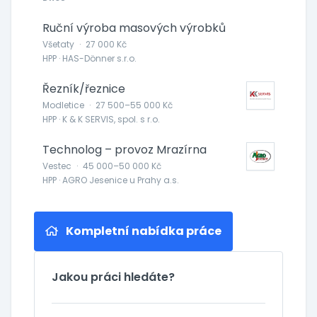
Ruční výroba masových výrobků
Všetaty
·
27 000 Kč
HPP · HAS-Dönner s.r.o.
Řezník/řeznice
Modletice
·
27 500–55 000 Kč
HPP · K & K SERVIS, spol. s r.o.
Technolog – provoz Mrazírna
Vestec
·
45 000–50 000 Kč
HPP · AGRO Jesenice u Prahy a.s.
Kompletní nabídka práce
Jakou práci hledáte?