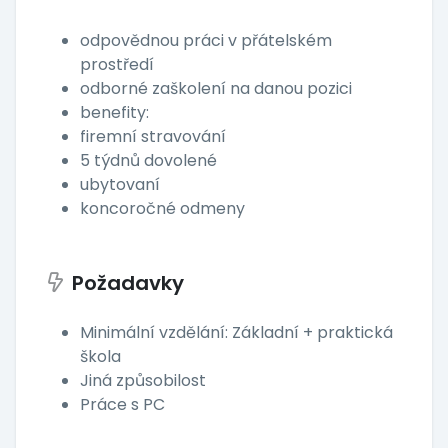
odpovědnou práci v přátelském
prostředí
odborné zaškolení na danou pozici
benefity:
firemní stravování
5 týdnů dovolené
ubytovaní
koncoročné odmeny
Požadavky
Minimální vzdělání: Základní + praktická
škola
Jiná způsobilost
Práce s PC