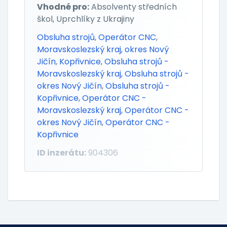
Vhodné pro:
Absolventy středních
škol, Uprchlíky z Ukrajiny
Obsluha strojů
,
Operátor CNC
,
Moravskoslezský kraj
,
okres Nový
Jičín
,
Kopřivnice
,
Obsluha strojů -
Moravskoslezský kraj
,
Obsluha strojů -
okres Nový Jičín
,
Obsluha strojů -
Kopřivnice
,
Operátor CNC -
Moravskoslezský kraj
,
Operátor CNC -
okres Nový Jičín
,
Operátor CNC -
Kopřivnice
ID inzerátu:
904306