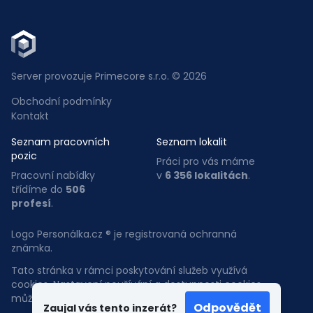
Server provozuje Primecore s.r.o. © 2026
Obchodní podmínky
Kontakt
Seznam pracovních
Seznam lokalit
pozic
Práci pro vás máme
Pracovní nabídky
v
6 356 lokalitách
.
třídíme do
506
profesí
.
Logo Personálka.cz ® je registrovaná ochranná
známka.
Tato stránka v rámci poskytování služeb využívá
cookies. Nastavení používání a dostupnosti cookies
můžete upravit v nastavení prohlížeče.
Odpovědět
Zaujal vás tento inzerát?