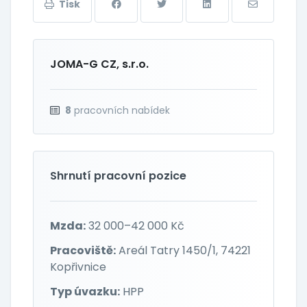
Tisk
JOMA-G CZ, s.r.o.
8
pracovních nabídek
Shrnutí pracovní pozice
Mzda:
32 000–42 000 Kč
Pracoviště:
Areál Tatry 1450/1, 74221
Kopřivnice
Typ úvazku:
HPP