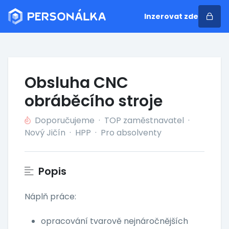
Inzerovat zde
Obsluha CNC
obráběcího stroje
Doporučujeme
·
TOP zaměstnavatel
·
Nový Jičín
·
HPP
·
Pro absolventy
Popis
Náplň práce:
opracování tvarově nejnáročnějších