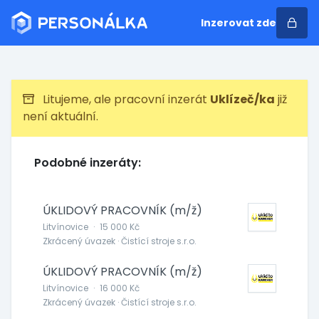
Inzerovat zde
Litujeme, ale pracovní inzerát
Uklízeč/ka
již
není aktuální.
Podobné inzeráty:
ÚKLIDOVÝ PRACOVNÍK (m/ž)
Litvínovice
·
15 000 Kč
Zkrácený úvazek · Čistící stroje s.r.o.
ÚKLIDOVÝ PRACOVNÍK (m/ž)
Litvínovice
·
16 000 Kč
Zkrácený úvazek · Čistící stroje s.r.o.