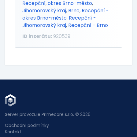
Recepční
,
okres Brno-město
,
Jihomoravský kraj
,
Brno
,
Recepční -
okres Brno-město
,
Recepční -
Jihomoravský kraj
,
Recepční - Brno
ID inzerátu:
920539
Server provozuje Primecore s.r.o. © 2026
Obchodní podmínky
Kontakt