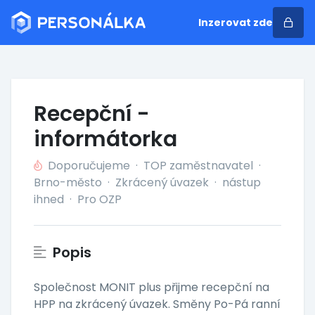
Inzerovat zde
Recepční -
informátorka
Doporučujeme
·
TOP zaměstnavatel
·
Brno-město
·
Zkrácený úvazek
·
nástup
ihned
·
Pro OZP
Popis
Společnost MONIT plus přijme recepční na
HPP na zkrácený úvazek. Směny Po-Pá ranní