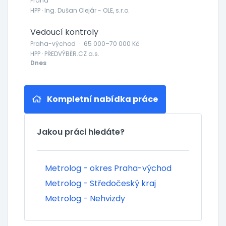
Praha
HPP · Ing. Dušan Olejár - OLE, s.r.o.
Vedoucí kontroly
Praha-východ
·
65 000–70 000 Kč
HPP · PŘEDVÝBĚR.CZ a.s.
Dnes
Kompletní nabídka práce
Jakou práci hledáte?
Metrolog - okres Praha-východ
Metrolog - Středočeský kraj
Metrolog - Nehvizdy