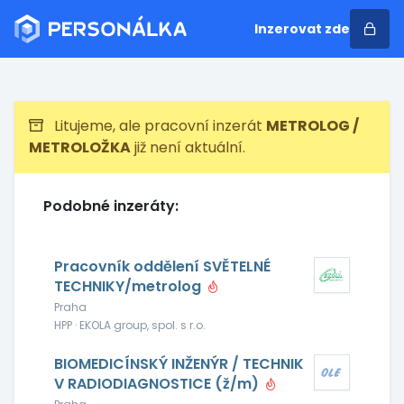
Inzerovat zde
Litujeme, ale pracovní inzerát
METROLOG /
METROLOŽKA
již není aktuální.
Podobné inzeráty:
Pracovník oddělení SVĚTELNÉ
TECHNIKY/metrolog
Praha
HPP · EKOLA group, spol. s r.o.
BIOMEDICÍNSKÝ INŽENÝR / TECHNIK
V RADIODIAGNOSTICE (ž/m)