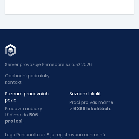
Server provozuje Primecore s.r.o. © 2026
Obchodní podmínky
Kontakt
Seznam pracovních
Seznam lokalit
pozic
Práci pro vás máme
Pracovní nabídky
v
6 356 lokalitách
.
třídíme do
506
profesí
.
Logo Personálka.cz ® je registrovaná ochranná