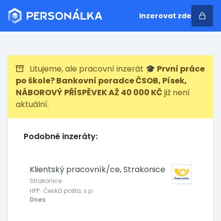
Inzerovat zde
Litujeme, ale pracovní inzerát
🎓 První práce
po škole? Bankovní poradce ČSOB, Písek,
NÁBOROVÝ PŘÍSPĚVEK AŽ 40 000 KČ
již není
aktuální.
Podobné inzeráty:
Klientský pracovník/ce, Strakonice
Strakonice
HPP · Česká pošta, s.p.
Dnes