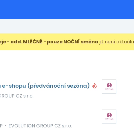
eje - odd. MLÉČNÉ - pouze NOČNÍ směna
již není aktuáln
a e-shopu (předvánoční sezóna)
ROUP CZ s.r.o.
P
·
EVOLUTION GROUP CZ s.r.o.