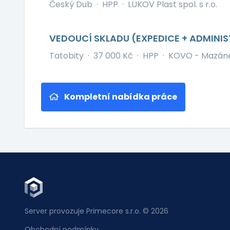
Český Dub
·
HPP
·
LUKOV Plast spol. s r.o.
VEDOUCÍ SKLADU (EXPEDICE + ADMINI
Tatobity
·
37 000 Kč
·
HPP
·
KOVO - Mazánek
Kompletní nabídka práce
Server provozuje Primecore s.r.o. © 2026
Obchodní podmínky