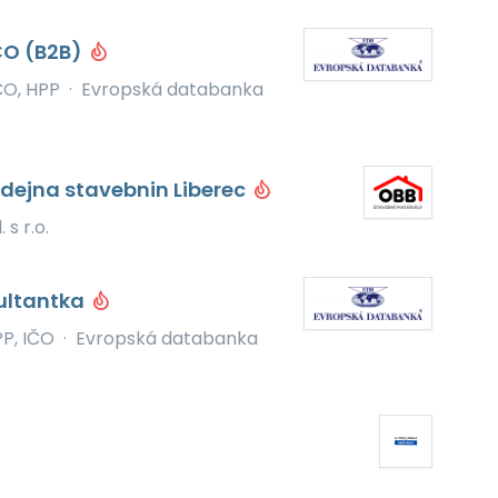
ČO (B2B)
ČO, HPP
·
Evropská databanka
rodejna stavebnin Liberec
s r.o.
ultantka
P, IČO
·
Evropská databanka