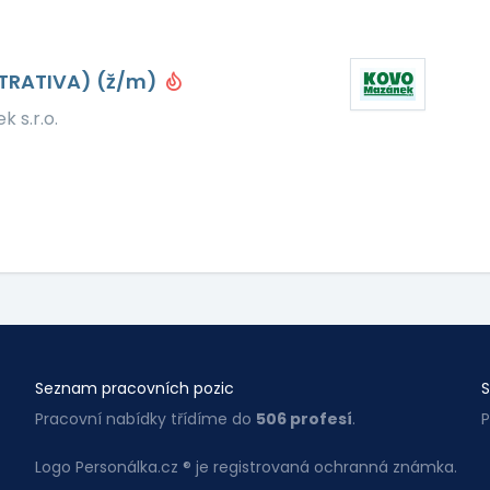
STRATIVA) (ž/m)
 s.r.o.
Seznam pracovních pozic
S
Pracovní nabídky třídíme do
506 profesí
.
P
Logo Personálka.cz ® je registrovaná ochranná známka.