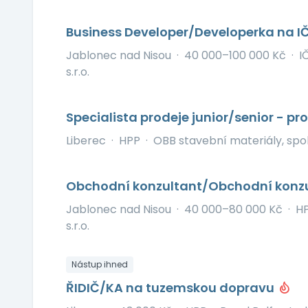
Business Developer/Developerka na I
Jablonec nad Nisou
·
40 000–100 000 Kč
·
I
s.r.o.
Specialista prodeje junior/senior - p
Liberec
·
HPP
·
OBB stavební materiály, spol. 
Obchodní konzultant/Obchodní konz
Jablonec nad Nisou
·
40 000–80 000 Kč
·
HP
s.r.o.
Nástup ihned
ŘIDIČ/KA na tuzemskou dopravu