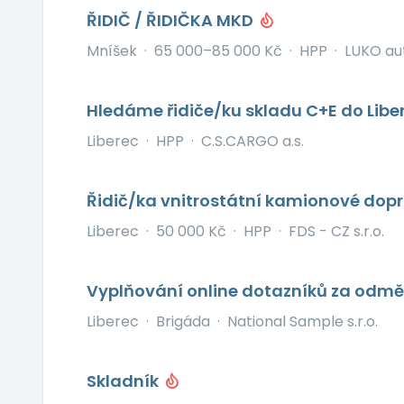
ŘIDIČ / ŘIDIČKA MKD
Mníšek
·
65 000–85 000 Kč
·
HPP
·
LUKO aut
Hledáme řidiče/ku skladu C+E do Libe
Liberec
·
HPP
·
C.S.CARGO a.s.
Řidič/ka vnitrostátní kamionové dop
Liberec
·
50 000 Kč
·
HPP
·
FDS - CZ s.r.o.
Vyplňování online dotazníků za odm
Liberec
·
Brigáda
·
National Sample s.r.o.
Skladník