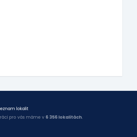
eznam lokalit
ráci pro vás máme v
6 356 lokalitách
.