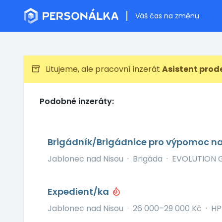
Váš čas na změnu
Litujeme, ale pracovní inzerát
Asistent prod
Podobné inzeráty:
Brigádník/Brigádnice pro výpomoc n
Jablonec nad Nisou
·
Brigáda
·
EVOLUTION G
Expedient/ka
Jablonec nad Nisou
·
26 000–29 000 Kč
·
HP