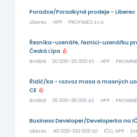
Poradce/Poradkyně prodeje - Liberec
Liberec
·
HPP
·
PROFIMED s.r.o.
Řezníka-uzenáře, řeznici-uzenářku pr
Česká Lípa
Brniště
·
30 000–35 000 Kč
·
HPP
·
PROMINEN
Řidič/ka - rozvoz masa a masných uzen
CE
Brniště
·
35 000–39 000 Kč
·
HPP
·
PROMINEN
Business Developer/Developerka na I
Liberec
·
40 000–100 000 Kč
·
IČO, HPP
·
Ev