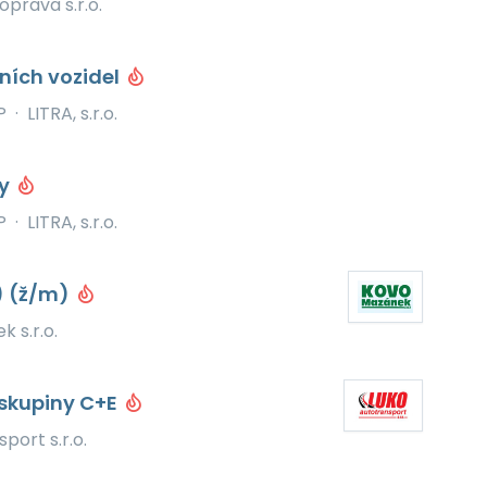
oprava s.r.o.
ních vozidel
P
·
LITRA, s.r.o.
vy
P
·
LITRA, s.r.o.
) (ž/m)
 s.r.o.
 skupiny C+E
port s.r.o.