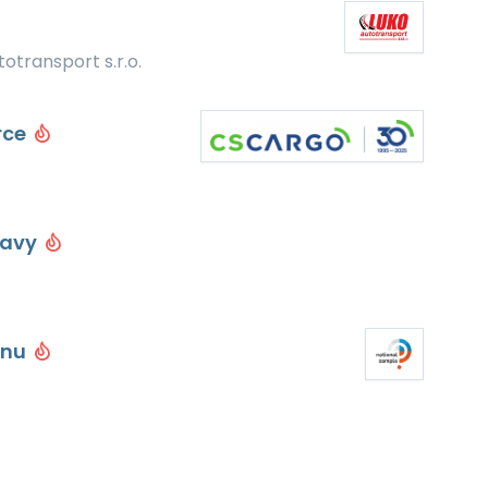
otransport s.r.o.
rce
ravy
ěnu