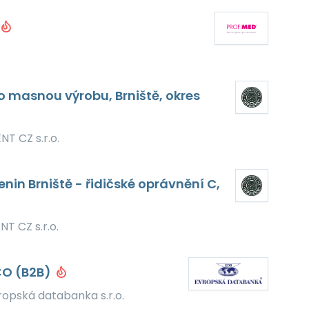
o masnou výrobu, Brniště, okres
T CZ s.r.o.
in Brniště - řidičské oprávnění C,
T CZ s.r.o.
ČO (B2B)
ropská databanka s.r.o.