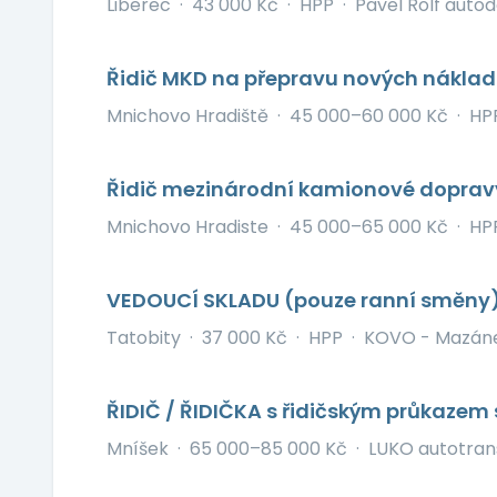
Liberec
·
43 000 Kč
·
HPP
·
Pavel Rolf autod
Řidič MKD na přepravu nových náklad
Mnichovo Hradiště
·
45 000–60 000 Kč
·
HP
Řidič mezinárodní kamionové dopra
Mnichovo Hradiste
·
45 000–65 000 Kč
·
HP
VEDOUCÍ SKLADU (pouze ranní směny
Tatobity
·
37 000 Kč
·
HPP
·
KOVO - Mazánek
ŘIDIČ / ŘIDIČKA s řidičským průkazem
Mníšek
·
65 000–85 000 Kč
·
LUKO autotrans