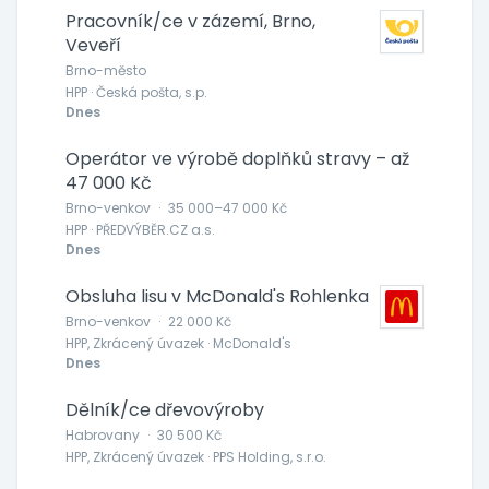
Pracovník/ce v zázemí, Brno,
Veveří
Brno-město
HPP · Česká pošta, s.p.
Dnes
Operátor ve výrobě doplňků stravy – až
47 000 Kč
Brno-venkov
·
35 000–47 000 Kč
HPP · PŘEDVÝBĚR.CZ a.s.
Dnes
Obsluha lisu v McDonald's Rohlenka
Brno-venkov
·
22 000 Kč
HPP, Zkrácený úvazek · McDonald's
Dnes
Dělník/ce dřevovýroby
Habrovany
·
30 500 Kč
HPP, Zkrácený úvazek · PPS Holding, s.r.o.