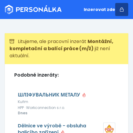
Inzerovat zde
Litujeme, ale pracovní inzerát
Montážní,
kompletační a balící práce (m/ž)
již není
aktuální.
Podobné inzeráty:
ШЛІФУВАЛЬНИК МЕТАЛУ
Kuřim
HPP · Workconnection s.r.o.
Dnes
Dělnice ve výrobě - obsluha
balicího zařízení