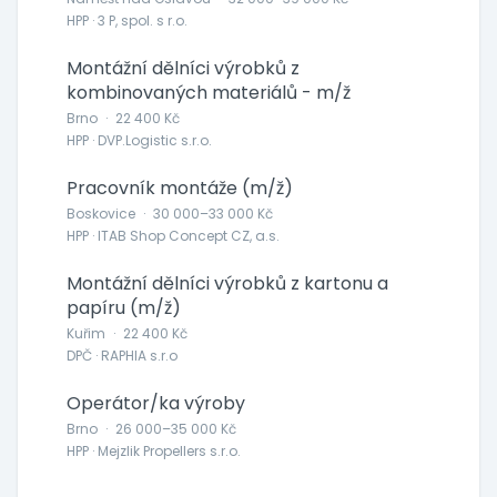
HPP · 3 P, spol. s r.o.
Montážní dělníci výrobků z
kombinovaných materiálů - m/ž
Brno
·
22 400 Kč
HPP · DVP.Logistic s.r.o.
Pracovník montáže (m/ž)
Boskovice
·
30 000–33 000 Kč
HPP · ITAB Shop Concept CZ, a.s.
Montážní dělníci výrobků z kartonu a
papíru (m/ž)
Kuřim
·
22 400 Kč
DPČ · RAPHIA s.r.o
Operátor/ka výroby
Brno
·
26 000–35 000 Kč
HPP · Mejzlik Propellers s.r.o.