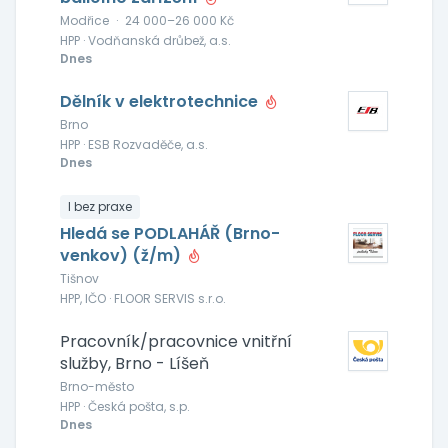
Modřice
·
24 000–26 000 Kč
HPP · Vodňanská drůbež, a.s.
Dnes
Dělník v elektrotechnice
Brno
HPP · ESB Rozvaděče, a.s.
Dnes
I bez praxe
Hledá se PODLAHÁŘ (Brno-
venkov) (ž/m)
Tišnov
HPP, IČO · FLOOR SERVIS s.r.o.
Pracovník/pracovnice vnitřní
služby, Brno - Líšeň
Brno-město
HPP · Česká pošta, s.p.
Dnes