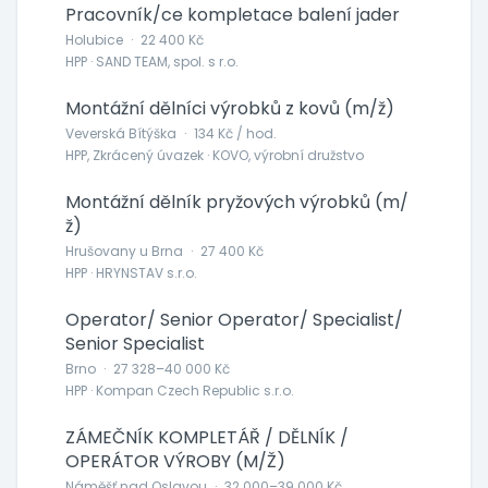
Pracovník/ce kompletace balení jader
Holubice
·
22 400 Kč
HPP · SAND TEAM, spol. s r.o.
Montážní dělníci výrobků z kovů (m/ž)
Veverská Bítýška
·
134 Kč / hod.
HPP, Zkrácený úvazek · KOVO, výrobní družstvo
Montážní dělník pryžových výrobků (m/
ž)
Hrušovany u Brna
·
27 400 Kč
HPP · HRYNSTAV s.r.o.
Operator/ Senior Operator/ Specialist/
Senior Specialist
Brno
·
27 328–40 000 Kč
HPP · Kompan Czech Republic s.r.o.
ZÁMEČNÍK KOMPLETÁŘ / DĚLNÍK /
OPERÁTOR VÝROBY (M/Ž)
Náměšť nad Oslavou
·
32 000–39 000 Kč