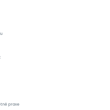
lu
k
etně praxe