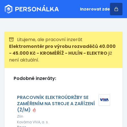
Inzerovat zde
Litujeme, ale pracovní inzerát
Elektromontér pro výrobu rozvaděčů 40.000
- 45.000 Kč - KROMÉŘÍŽ - HULÍN - ELEKTRO
již
není aktuální.
Podobné inzeráty:
PRACOVNÍK ELEKTROÚDRŽBY SE
ZAMĚŘENÍM NA STROJE A ZAŘÍZENÍ
(Ž/M)
Zlín
Kovárna VIVA, a. s.