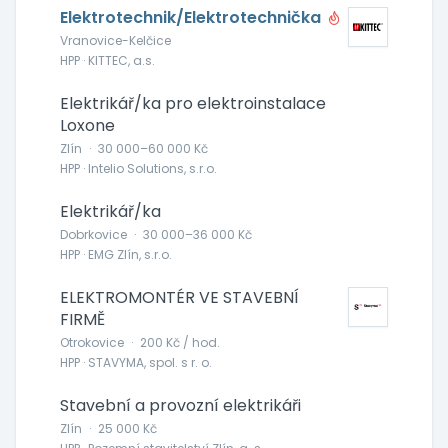
Elektrotechnik/Elektrotechnička
Vranovice-Kelčice
HPP · KITTEC, a.s.
Elektrikář/ka pro elektroinstalace
Loxone
Zlín
·
30 000–60 000 Kč
HPP · Intelio Solutions, s.r.o.
Elektrikář/ka
Dobrkovice
·
30 000–36 000 Kč
HPP · EMG Zlín, s.r.o.
ELEKTROMONTÉR VE STAVEBNÍ
FIRMĚ
Otrokovice
·
200 Kč / hod.
HPP · STAVYMA, spol. s r. o.
Stavební a provozní elektrikáři
Zlín
·
25 000 Kč