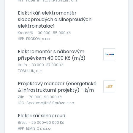
HPP · Pozemní stavitelství Zlín, a. s.
Elektrikář, elektromontér
slaboproudých a silnoproudých
elektroinstalací
Kroměříž
·
30 000–55 000 Kč
HPP · ESOKOM, s.r.o.
Elektromontér s náborovým
příspěvkem 40 000 Kč (m/ž)
Hulín
·
33 000–37 000 Kč
TOSHULIN, a.s.
Projektový manažer (energetické
& infrastrukturní projekty) - ž/m
Zlín
·
70 000–90 000 Kč
IČO · Spolumajitelé Správa s.r.o.
Elektrikář silnoproud
Břest
·
25 000–50 000 Kč
HPP · ELMIS CZ, s.r.o.