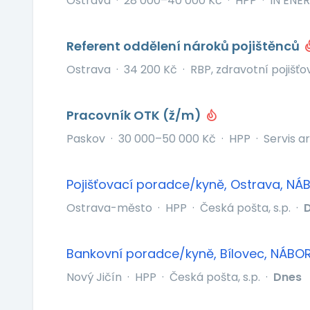
Ostrava
·
28 000–40 000 Kč
·
HPP
·
IN ENERG
Referent oddělení nároků pojištěnců
Ostrava
·
34 200 Kč
·
RBP, zdravotní pojišť
Pracovník OTK (ž/m)
Paskov
·
30 000–50 000 Kč
·
HPP
·
Servis ar
Pojišťovací poradce/kyně, Ostrava, N
Ostrava-město
·
HPP
·
Česká pošta, s.p.
·
Bankovní poradce/kyně, Bílovec, NÁBO
Nový Jičín
·
HPP
·
Česká pošta, s.p.
·
Dnes