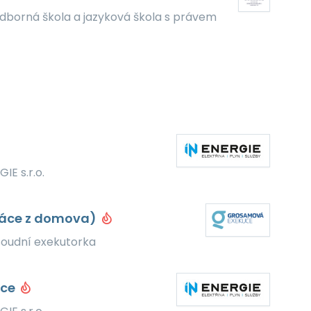
dborná škola a jazyková škola s právem
IE s.r.o.
práce z domova)
soudní exekutorka
ice