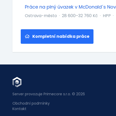
Práce na plný úvazek v McDonald´s Nov
Ostrava-město
·
28 600–32 760 Kč
·
HPP
·
Kompletní nabídka práce
Server provozuje Primecore s.r.o. © 2026
Obchodní podmínky
Kontakt