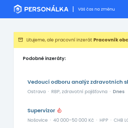
Váš čas na změnu
Litujeme, ale pracovní inzerát
Pracovník obc
Podobné inzeráty:
Vedoucí odboru analýz zdravotních s
Ostrava
·
RBP, zdravotní pojišťovna
·
Dnes
Supervizor
Nošovice
·
40 000–50 000 Kč
·
HPP
·
CHB LO