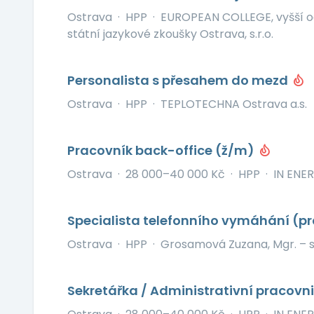
Ostrava
·
HPP
·
EUROPEAN COLLEGE, vyšší o
státní jazykové zkoušky Ostrava, s.r.o.
Personalista s přesahem do mezd
Ostrava
·
HPP
·
TEPLOTECHNA Ostrava a.s.
Pracovník back-office (ž/m)
Ostrava
·
28 000–40 000 Kč
·
HPP
·
IN ENERG
Specialista telefonního vymáhání (
Ostrava
·
HPP
·
Grosamová Zuzana, Mgr. – 
Sekretářka / Administrativní pracovn