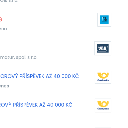
IE s.r.o.
ovna
matur, spol. s r.o.
ÁBOROVÝ PŘÍSPĚVEK AŽ 40 000 KČ
Dnes
ROVÝ PŘÍSPĚVEK AŽ 40 000 KČ