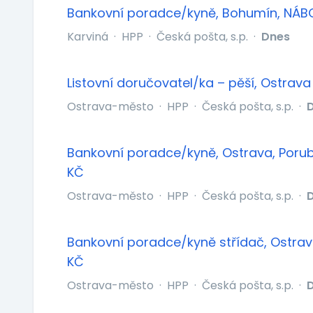
Bankovní poradce/kyně, Bohumín, NÁB
Karviná
·
HPP
·
Česká pošta, s.p.
·
Dnes
Listovní doručovatel/ka – pěší, Ostrava 
Ostrava-město
·
HPP
·
Česká pošta, s.p.
·
Bankovní poradce/kyně, Ostrava, Poru
KČ
Ostrava-město
·
HPP
·
Česká pošta, s.p.
·
Bankovní poradce/kyně střídač, Ostra
KČ
Ostrava-město
·
HPP
·
Česká pošta, s.p.
·