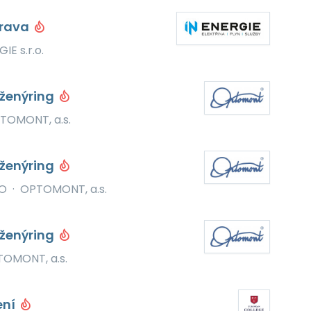
trava
IE s.r.o.
nženýring
TOMONT, a.s.
nženýring
ČO
·
OPTOMONT, a.s.
nženýring
OMONT, a.s.
ení