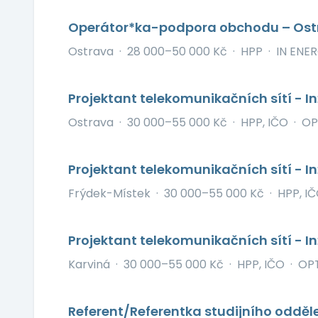
Operátor*ka-podpora obchodu – Os
Ostrava
·
28 000–50 000 Kč
·
HPP
·
IN ENERG
Projektant telekomunikačních sítí - I
Ostrava
·
30 000–55 000 Kč
·
HPP, IČO
·
OP
Projektant telekomunikačních sítí - I
Frýdek-Místek
·
30 000–55 000 Kč
·
HPP, I
Projektant telekomunikačních sítí - I
Karviná
·
30 000–55 000 Kč
·
HPP, IČO
·
OPT
Referent/Referentka studijního odděl