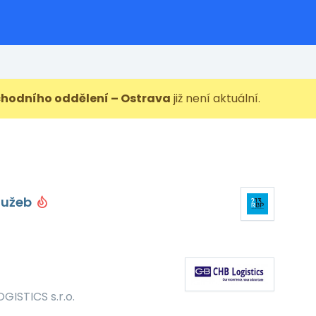
hodního oddělení – Ostrava
již není aktuální.
lužeb
GISTICS s.r.o.