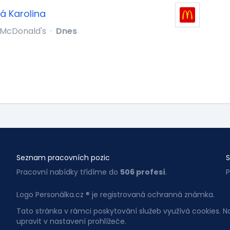
á Karolina
McDonald's
·
Dnes
Seznam pracovních pozic
S
Pracovní nabídky třídíme do
506 profesí
.
P
Logo Personálka.cz ® je registrovaná ochranná známka.
Tato stránka v rámci poskytování služeb využívá cookies. 
upravit v nastavení prohlížeče.