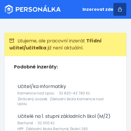
Inzerovat zde
Litujeme, ale pracovní inzerát
Třídní
učitel/učitelka
již není aktuální.
Podobné inzeráty:
Učitel/ka informatiky
Kamenice nad Lipou
·
32 820–42 780 Kč
Zkrácený úvazek · Základní škola Kamenice nad
Lipou
Učitelé na 1. stupni základních škol (M/Ž)
Bechyně
·
32 000 Kč
HPP · Základní škola Bechyně, Školní 293