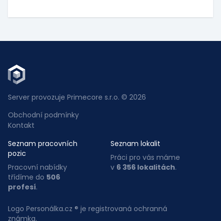
Server provozuje Primecore s.r.o. © 2026
Obchodní podmínky
Kontakt
Seznam pracovních
Seznam lokalit
pozic
Práci pro vás máme
Pracovní nabídky
v
6 356 lokalitách
.
třídíme do
506
profesí
.
Logo Personálka.cz ® je registrovaná ochranná
známka.