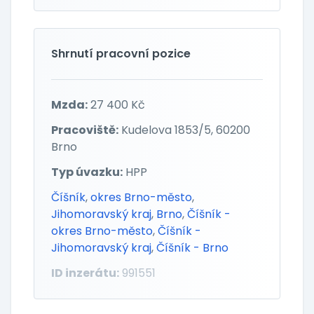
Shrnutí pracovní pozice
Mzda:
27 400 Kč
Pracoviště:
Kudelova 1853/5, 60200
Brno
Typ úvazku:
HPP
Číšník
,
okres Brno-město
,
Jihomoravský kraj
,
Brno
,
Číšník -
okres Brno-město
,
Číšník -
Jihomoravský kraj
,
Číšník - Brno
ID inzerátu:
991551