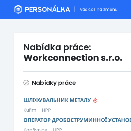
Váš čas na změnu
Nabídka práce:
Workconnection s.r.o.
Nabídky práce
ШЛІФУВАЛЬНИК МЕТАЛУ
Kuřim
·
HPP
ОПЕРАТОР ДРОБОСТРУМИННОЇ УСТАН
Kopřivnice
·
HPP