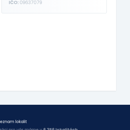
IČO:
09637079
eznam lokalit
ráci pro vás máme v
6 356 lokalitách
.