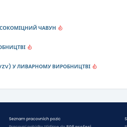
ВИСОКОМІЦНИЙ ЧАВУН
РОБНИЦТВІ
VZV) У ЛИВАРНОМУ ВИРОБНИЦТВІ
Seznam pracovních pozic
S
Pracovní nabídky třídíme do
506 profesí
.
P