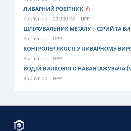
ЛИВАРНИЙ РОБІТНИК
Kopřivnice
·
29 000 Kč
·
HPP
ШЛІФУВАЛЬНИК МЕТАЛУ – СІРИЙ ТА 
Kopřivnice
·
HPP
КОНТРОЛЕР ЯКОСТІ У ЛИВАРНОМУ ВИ
Kopřivnice
·
HPP
ВОДІЙ ВИЛКОВОГО НАВАНТАЖУВАЧА (
Kopřivnice
·
HPP