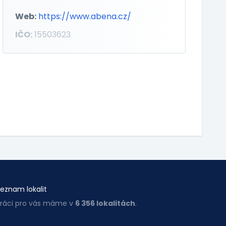
Web:
https://www.abena.cz/
IČO:
15503623
eznam lokalit
ráci pro vás máme v
6 356 lokalitách
.