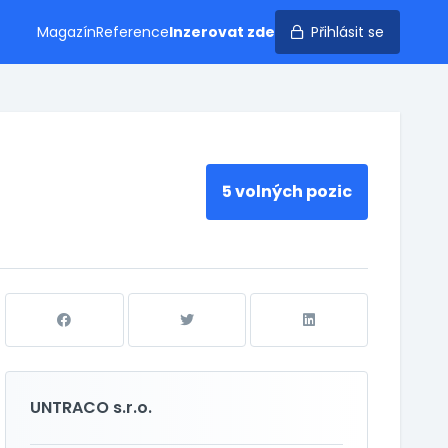
Magazín
Reference
Inzerovat zde
Přihlásit se
5 volných pozic
UNTRACO s.r.o.