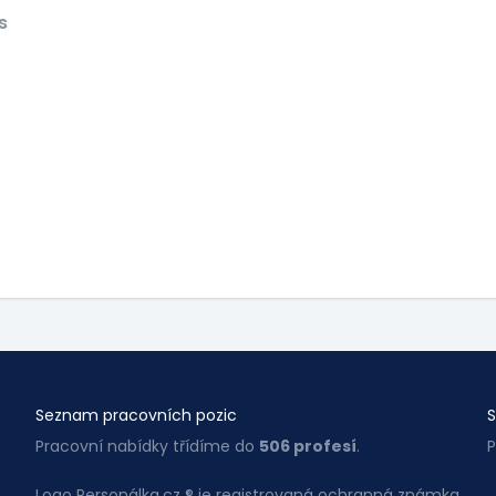
s
Seznam pracovních pozic
S
Pracovní nabídky třídíme do
506 profesí
.
P
Logo Personálka.cz ® je registrovaná ochranná známka.