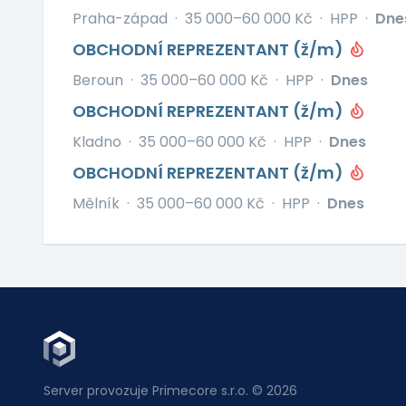
Praha-západ
·
35 000–60 000 Kč
·
HPP
·
Dne
OBCHODNÍ REPREZENTANT (ž/m)
Beroun
·
35 000–60 000 Kč
·
HPP
·
Dnes
OBCHODNÍ REPREZENTANT (ž/m)
Kladno
·
35 000–60 000 Kč
·
HPP
·
Dnes
OBCHODNÍ REPREZENTANT (ž/m)
Mělník
·
35 000–60 000 Kč
·
HPP
·
Dnes
Server provozuje Primecore s.r.o. © 2026