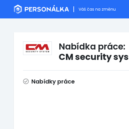
Váš čas na změnu
Nabídka práce:
CM security syst
Nabídky práce