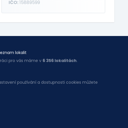
IČO:
15889599
eznam lokalit
ráci pro vás máme v
6 356 lokalitách
.
Nastavení používání a dostupnosti cookies můžete