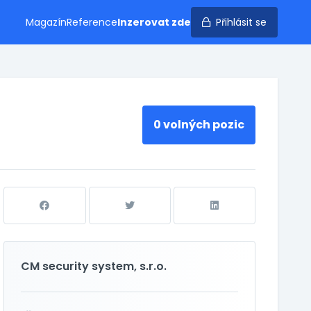
Magazín
Reference
Inzerovat zde
Přihlásit se
0 volných pozic
CM security system, s.r.o.